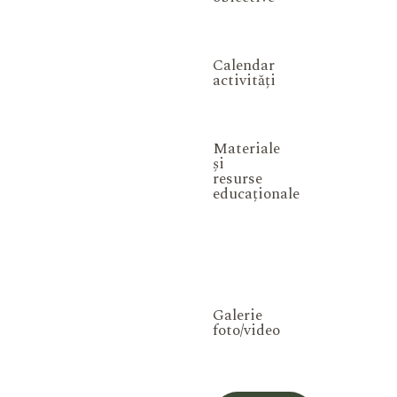
Calendar
activități
Materiale
și
resurse
educaționale
Galerie
foto/video