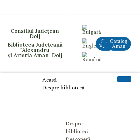
Consiliul Județean
Dolj
Site
Catalog
CreAI
Biblioteca Județeană
Vechi
Aman
"Alexandru
și Aristia Aman" Dolj
Acasă
Despre bibliotecă
Despre
bibliotecă
Descoperă