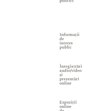
politici
Informații
de
interes
public
Înregistrări
audio/video
și
prezentări
online
Expoziții
online
de