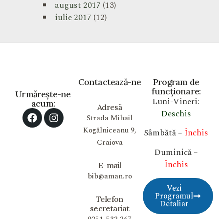
august 2017
(13)
iulie 2017
(12)
Contactează-ne
Program de
funcționare:
Urmărește-ne
Luni-Vineri:
acum:
Adresă
Deschis
Strada Mihail
Kogălniceanu 9,
Sâmbătă –
Închis
Craiova
Duminică –
Închis
E-mail
bib@aman.ro
Vezi
Programul
Telefon
Detaliat
secretariat