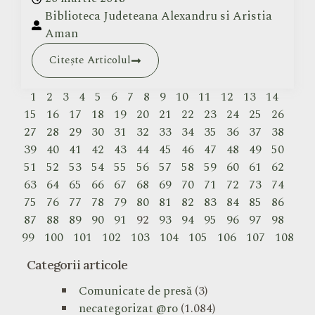
Biblioteca Judeteana Alexandru si Aristia
Aman
Citește Articolul
1
2
3
4
5
6
7
8
9
10
11
12
13
14
15
16
17
18
19
20
21
22
23
24
25
26
27
28
29
30
31
32
33
34
35
36
37
38
39
40
41
42
43
44
45
46
47
48
49
50
51
52
53
54
55
56
57
58
59
60
61
62
63
64
65
66
67
68
69
70
71
72
73
74
75
76
77
78
79
80
81
82
83
84
85
86
87
88
89
90
91
92
93
94
95
96
97
98
99
100
101
102
103
104
105
106
107
108
Categorii articole
Comunicate de presă
(3)
necategorizat @ro
(1.084)