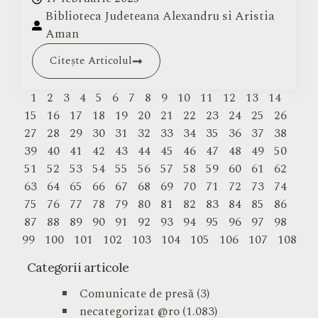
Biblioteca Judeteana Alexandru si Aristia
Aman
Citește Articolul
1
2
3
4
5
6
7
8
9
10
11
12
13
14
15
16
17
18
19
20
21
22
23
24
25
26
27
28
29
30
31
32
33
34
35
36
37
38
39
40
41
42
43
44
45
46
47
48
49
50
51
52
53
54
55
56
57
58
59
60
61
62
63
64
65
66
67
68
69
70
71
72
73
74
75
76
77
78
79
80
81
82
83
84
85
86
87
88
89
90
91
92
93
94
95
96
97
98
99
100
101
102
103
104
105
106
107
108
Categorii articole
Comunicate de presă
(3)
necategorizat @ro
(1.083)