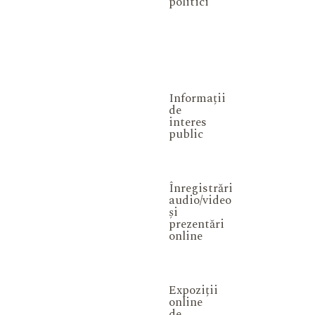
politici
Informații
de
interes
public
Înregistrări
audio/video
și
prezentări
online
Expoziții
online
de