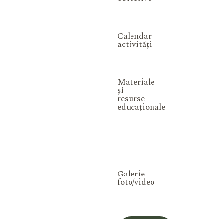
Calendar
activități
Materiale
și
resurse
educaționale
Galerie
foto/video