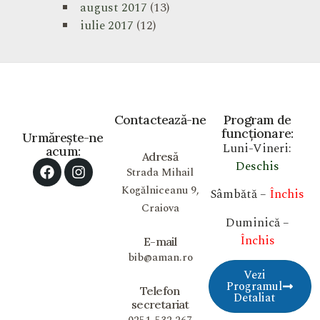
august 2017
(13)
iulie 2017
(12)
Contactează-ne
Program de
funcționare:
Urmărește-ne
Luni-Vineri:
acum:
Adresă
Deschis
Strada Mihail
Kogălniceanu 9,
Sâmbătă –
Închis
Craiova
Duminică –
Închis
E-mail
bib@aman.ro
Vezi
Programul
Telefon
Detaliat
secretariat