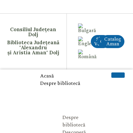
Consiliul Județean
Dolj
Site
Catalog
CreAI
Biblioteca Județeană
Vechi
Aman
"Alexandru
și Aristia Aman" Dolj
Acasă
Despre bibliotecă
Despre
bibliotecă
Descoperă