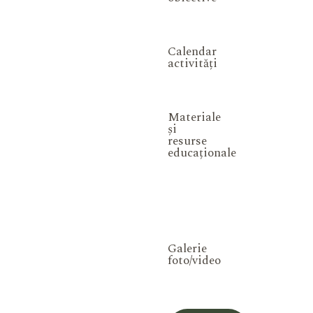
Calendar
activități
Materiale
și
resurse
educaționale
Galerie
foto/video