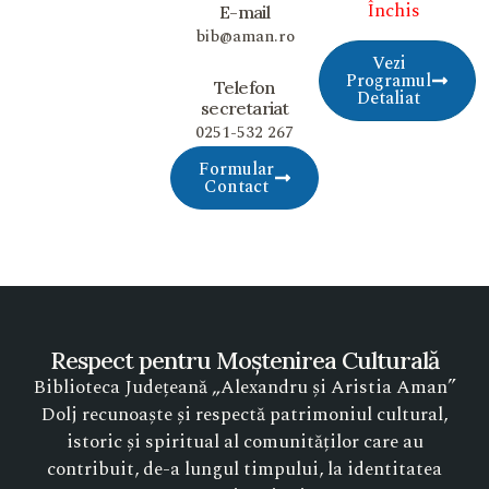
Închis
E-mail
bib@aman.ro
Vezi
Programul
Telefon
Detaliat
secretariat
0251-532 267
Formular
Contact
Respect pentru Moștenirea Culturală
Biblioteca Județeană „Alexandru și Aristia Aman”
Dolj recunoaște și respectă patrimoniul cultural,
istoric și spiritual al comunităților care au
contribuit, de-a lungul timpului, la identitatea