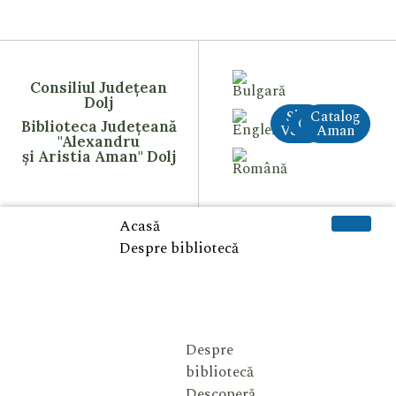
Consiliul Județean
Dolj
Site
Catalog
CreAI
Biblioteca Județeană
Vechi
Aman
"Alexandru
și Aristia Aman" Dolj
Acasă
Despre bibliotecă
Despre
bibliotecă
Descoperă