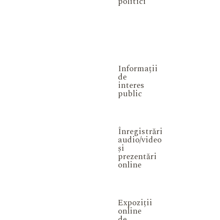
politici
Informații
de
interes
public
Înregistrări
audio/video
și
prezentări
online
Expoziții
online
de