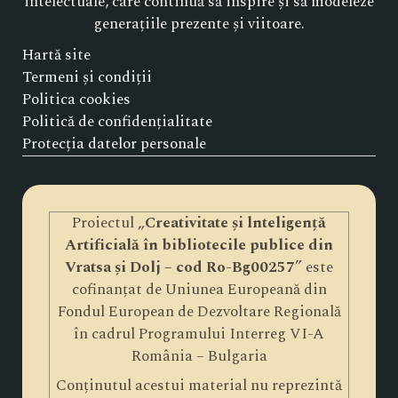
intelectuale, care continuă să inspire și să modeleze
generațiile prezente și viitoare.
Hartă site
Termeni și condiții
Politica cookies
Politică de confidențialitate
Protecția datelor personale
Proiectul „
Creativitate și lnteligență
Artificială în bibliotecile publice din
Vratsa și Dolj – cod Ro-Bg00257
” este
cofinanțat de Uniunea Europeană din
Fondul European de Dezvoltare Regională
în cadrul Programului Interreg VI-A
România – Bulgaria
Conținutul acestui material nu reprezintă