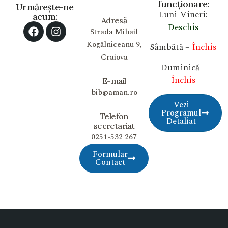
funcționare:
Urmărește-ne
Luni-Vineri:
acum:
Adresă
Deschis
Strada Mihail
Kogălniceanu 9,
Sâmbătă –
Închis
Craiova
Duminică –
Închis
E-mail
bib@aman.ro
Vezi
Programul
Telefon
Detaliat
secretariat
0251-532 267
Formular
Contact