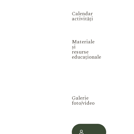
Calendar
activități
Materiale
și
resurse
educaționale
Galerie
foto/video
Contul