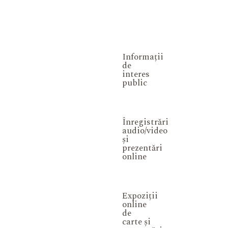
Informații
de
interes
public
Înregistrări
audio/video
și
prezentări
online
Expoziții
online
de
carte și