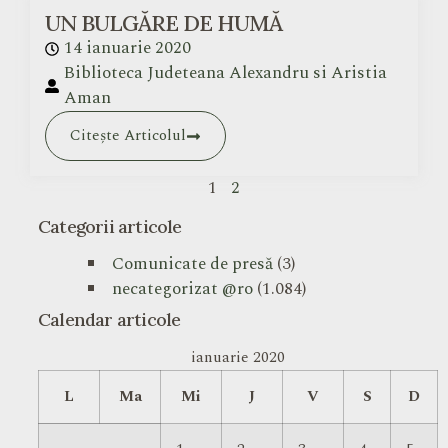
UN BULGĂRE DE HUMĂ
14 ianuarie 2020
Biblioteca Judeteana Alexandru si Aristia
Aman
Citește Articolul
1
2
Categorii articole
Comunicate de presă
(3)
necategorizat @ro
(1.084)
Calendar articole
ianuarie 2020
L
Ma
Mi
J
V
S
D