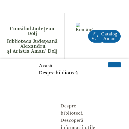
Consiliul Județean
Dolj
Site
Catalog
CreAI
Vechi
Aman
Biblioteca Județeană
"Alexandru
și Aristia Aman" Dolj
Acasă
Despre bibliotecă
Despre
bibliotecă
Descoperă
informații utile