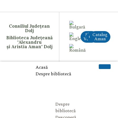
Consiliul Județean
Dolj
Site
Catalog
CreAI
Biblioteca Județeană
Vechi
Aman
"Alexandru
și Aristia Aman" Dolj
Acasă
Despre bibliotecă
Despre
bibliotecă
Descoperă