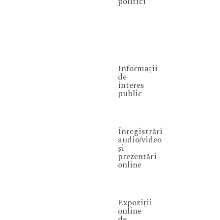
politici
Informații
de
interes
public
Înregistrări
audio/video
și
prezentări
online
Expoziții
online
de