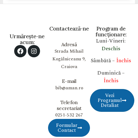
Contactează-ne
Program de
funcționare:
Urmărește-ne
Luni-Vineri:
acum:
Adresă
Deschis
Strada Mihail
Kogălniceanu 9,
Sâmbătă –
Închis
Craiova
Duminică –
Închis
E-mail
bib@aman.ro
Vezi
Programul
Telefon
Detaliat
secretariat
0251-532 267
Formular
Contact