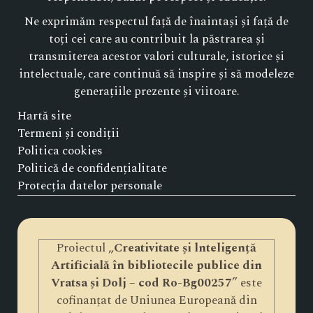
Ne exprimăm respectul față de înaintași și față de
toți cei care au contribuit la păstrarea și
transmiterea acestor valori culturale, istorice și
intelectuale, care continuă să inspire și să modeleze
generațiile prezente și viitoare.
Hartă site
Termeni și condiții
Politica cookies
Politică de confidențialitate
Protecția datelor personale
Proiectul „
Creativitate și lnteligență
Artificială în bibliotecile publice din
Vratsa și Dolj – cod Ro-Bg00257
” este
cofinanțat de Uniunea Europeană din