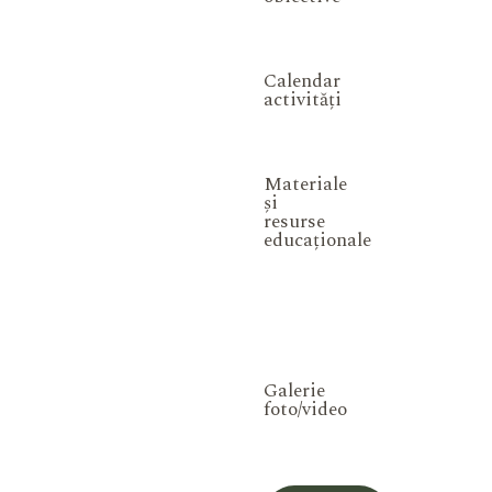
Calendar
activități
Materiale
și
resurse
educaționale
Galerie
foto/video