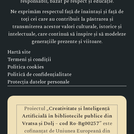
responsabil, bazat pe respect și educație.
Ne exprimăm respectul față de înaintași și față de
toți cei care au contribuit la păstrarea și
transmiterea acestor valori culturale, istorice și
intelectuale, care continuă să inspire și să modeleze
generațiile prezente și viitoare.
Hartă site
Termeni și condiții
Politica cookies
Politică de confidențialitate
Protecția datelor personale
Proiectul „
Creativitate și lnteligență
Artificială în bibliotecile publice din
Vratsa și Dolj – cod Ro-Bg00257
” este
cofinanțat de Uniunea Europeană din