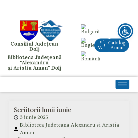
Site
Catalog
Consiliul Județean
CreAI
Vechi
Aman
Dolj
Biblioteca Județeană
"Alexandru
și Aristia Aman" Dolj
Scriitorii lunii iunie
3 iunie 2025
Biblioteca Judeteana Alexandru si Aristia
Aman