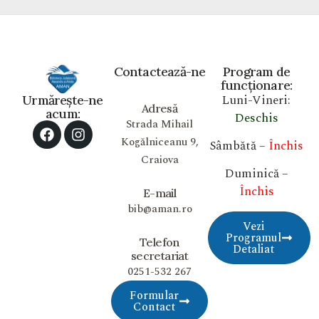
Contactează-ne
Program de
funcționare:
Luni-Vineri:
Urmărește-ne
Adresă
acum:
Deschis
Strada Mihail
Kogălniceanu 9,
Sâmbătă –
Închis
Craiova
Duminică –
Închis
E-mail
bib@aman.ro
Vezi
Programul
Telefon
Detaliat
secretariat
0251-532 267
Formular
Contact