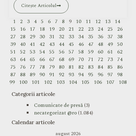
Citește Articolul
1
2
3
4
5
6
7
8
9
10
11
12
13
14
15
16
17
18
19
20
21
22
23
24
25
26
27
28
29
30
31
32
33
34
35
36
37
38
39
40
41
42
43
44
45
46
47
48
49
50
51
52
53
54
55
56
57
58
59
60
61
62
63
64
65
66
67
68
69
70
71
72
73
74
75
76
77
78
79
80
81
82
83
84
85
86
87
88
89
90
91
92
93
94
95
96
97
98
99
100
101
102
103
104
105
106
107
108
Categorii articole
Comunicate de presă
(3)
necategorizat @ro
(1.084)
Calendar articole
august 2026