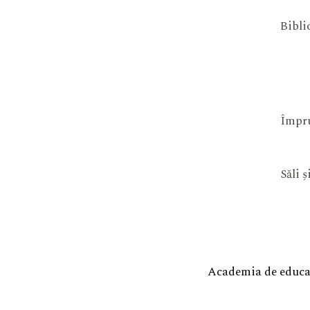
Bibli
Împru
Săli 
Academia de educaț