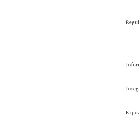
Regul
Infor
Înreg
Expoz