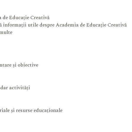
 de Educație Creativă
 informații utile despre Academia de Educație Creativă
 multe
ntare și obiective
dar activități
iale și resurse educaționale