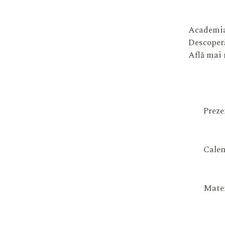
Academia
Descoperă
Află mai
Preze
Calen
Mater