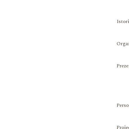
Istor
Organ
Preze
Perso
Proie