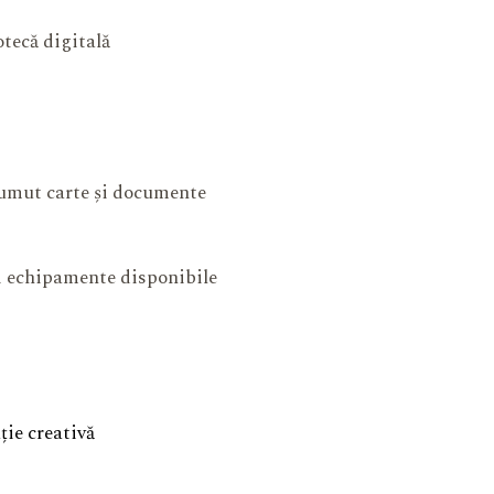
otecă digitală
mut carte și documente
și echipamente disponibile
ie creativă