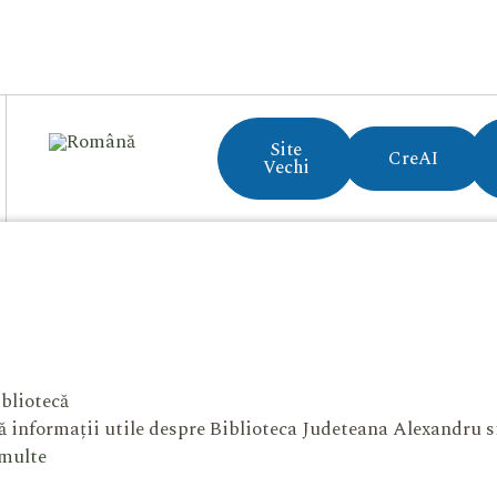
Site
CreAI
Vechi
bliotecă
 informații utile despre Biblioteca Judeteana Alexandru 
 multe