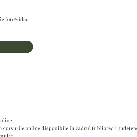
ie foto/video
Contul Meu
nline
 cursurile online disponibile în cadrul Bibliotecii Județe
 multe