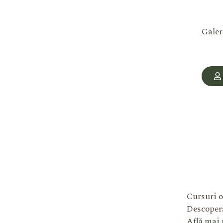
Galer
Cursuri o
Descoperă
Află mai