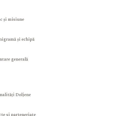
ic și misiune
igramă și echipă
ntare generală
nalități Doljene
cte si parteneriate