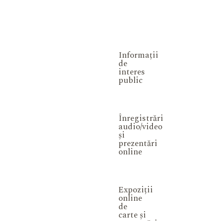
Informații
de
interes
public
Înregistrări
audio/video
și
prezentări
online
Expoziții
online
de
carte și