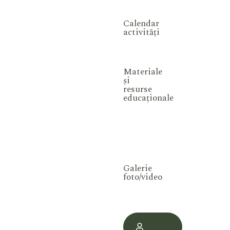
Calendar
activități
Materiale
și
resurse
educaționale
Galerie
foto/video
Contul