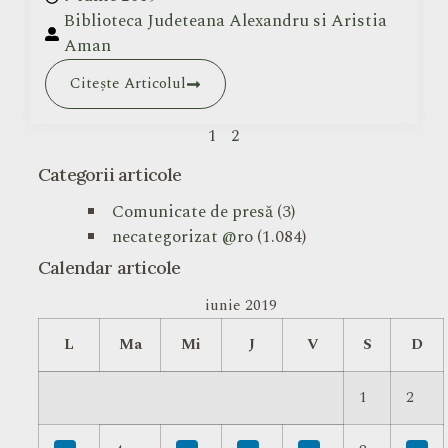
Biblioteca Judeteana Alexandru si Aristia
Aman
Citește Articolul
1
2
Categorii articole
Comunicate de presă
(3)
necategorizat @ro
(1.084)
Calendar articole
iunie 2019
L
Ma
Mi
J
V
S
D
1
2