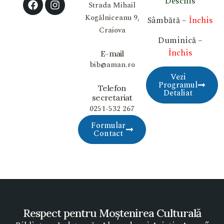
Deschis
Strada Mihail
Kogălniceanu 9,
Sâmbătă –
Închis
Craiova
Duminică –
Închis
E-mail
bib@aman.ro
Vezi
Programul
Telefon
Detaliat
secretariat
0251-532 267
Formular
Contact
Respect pentru Moștenirea Culturală