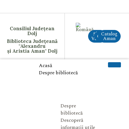
Consiliul Județean
Dolj
Site
Catalog
CreAI
Vechi
Aman
Biblioteca Județeană
"Alexandru
și Aristia Aman" Dolj
Acasă
Despre bibliotecă
Despre
bibliotecă
Descoperă
informații utile