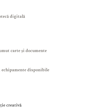
otecă digitală
mut carte și documente
și echipamente disponibile
ie creativă