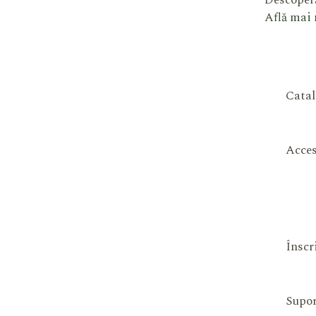
Descoperă
Află mai
Catal
Acces
Înscr
Supor