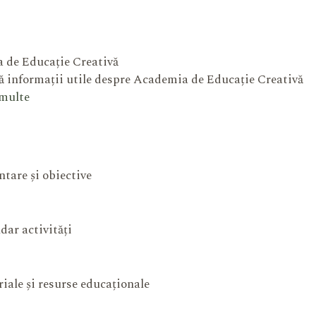
 de Educație Creativă
 informații utile despre Academia de Educație Creativă
 multe
ntare și obiective
dar activități
iale și resurse educaționale