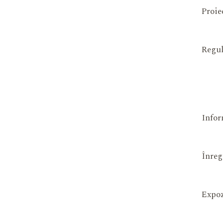
Proie
Regul
Infor
Înreg
Expoz