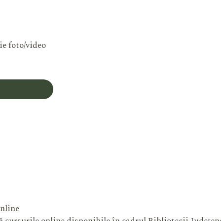
ie foto/video
Contul Meu
nline