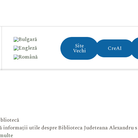
Site
CreAI
Vechi
bliotecă
 informații utile despre Biblioteca Judeteana Alexandru 
 multe