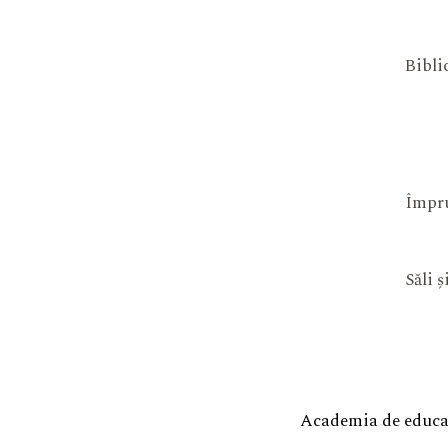
Bibli
Împru
Săli 
Academia de educaț