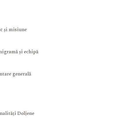
ic și misiune
igramă și echipă
ntare generală
nalități Doljene