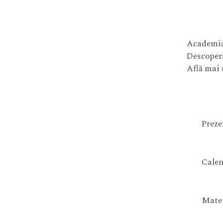
Academia
Descoperă
Află mai
Preze
Calen
Mater