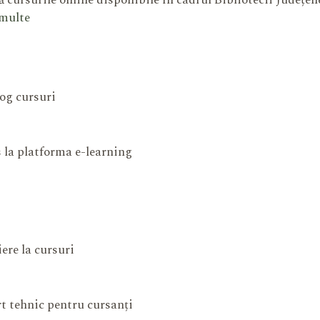
 cursurile online disponibile în cadrul Bibliotecii Județe
 multe
og cursuri
 la platforma e-learning
iere la cursuri
t tehnic pentru cursanți