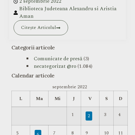
2 septembrie 2022
Biblioteca Judeteana Alexandru si Aristia
Aman
Citește Articolul
Categorii articole
Comunicate de presă
(3)
necategorizat @ro
(1.084)
Calendar articole
septembrie 2022
L
Ma
Mi
J
V
S
D
1
3
4
2
5
7
8
9
10
11
6