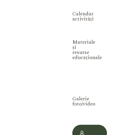
Calendar
activități
Materiale
și
resurse
educaționale
Galerie
foto/video
Contul