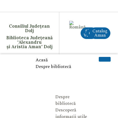
Consiliul Județean
Dolj
Site
Catalog
CreAI
Vechi
Aman
Biblioteca Județeană
"Alexandru
și Aristia Aman" Dolj
Acasă
Despre bibliotecă
Despre
bibliotecă
Descoperă
informații utile