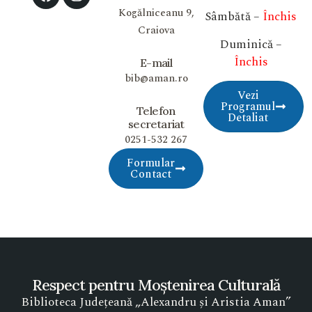
Kogălniceanu 9,
Sâmbătă –
Închis
Craiova
Duminică –
Închis
E-mail
bib@aman.ro
Vezi
Programul
Telefon
Detaliat
secretariat
0251-532 267
Formular
Contact
Respect pentru Moștenirea Culturală
Biblioteca Județeană „Alexandru și Aristia Aman”