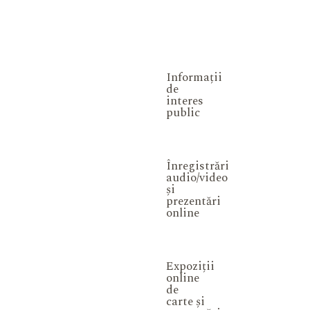
Informații
de
interes
public
Înregistrări
audio/video
și
prezentări
online
Expoziții
online
de
carte și