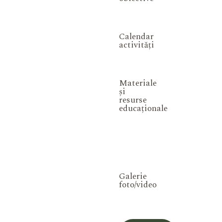
Calendar
activități
Materiale
și
resurse
educaționale
Galerie
foto/video