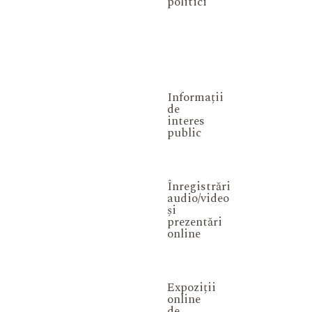
politici
Informații
de
interes
public
Înregistrări
audio/video
și
prezentări
online
Expoziții
online
de