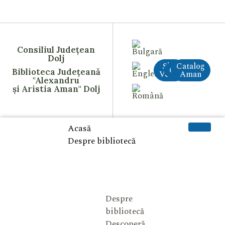
Consiliul Județean
Dolj
Site
Catalog
CreAI
Biblioteca Județeană
Vechi
Aman
"Alexandru
și Aristia Aman" Dolj
Acasă
Despre bibliotecă
Despre
bibliotecă
Descoperă