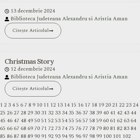
13 decembrie 2024
Biblioteca Judeteana Alexandru si Aristia Aman
Citește Articolul
Christmas Story
12 decembrie 2024
Biblioteca Judeteana Alexandru si Aristia Aman
Citește Articolul
1
2
3
4
5
6
7
8
9
10
11
12
13
14
15
16
17
18
19
20
21
22
23
24
25
26
27
28
29
30
31
32
33
34
35
36
37
38
39
40
41
42
43
44
45
46
47
48
49
50
51
52
53
54
55
56
57
58
59
60
61
62
63
64
65
66
67
68
69
70
71
72
73
74
75
76
77
78
79
80
81
82
83
84
85
86
87
88
89
90
91
92
93
94
95
96
97
98
99
100
101
102