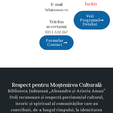
Închis
E-mail
bib@aman.ro
Vezi
Programul
Telefon
Detaliat
secretariat
0251-532 267
Formular
Contact
Respect pentru Moștenirea Culturală
Biblioteca Județeană „Alexandru și Aristia Aman”
Dolj recunoaște și respectă patrimoniul cultural,
istoric și spiritual al comunităților care au
contribuit, de-a lungul timpului, la identitatea