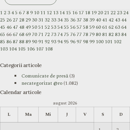
1
2
3
4
5
6
7
8
9
10
11
12
13
14
15
16
17
18
19
20
21
22
23
24
25
26
27
28
29
30
31
32
33
34
35
36
37
38
39
40
41
42
43
44
45
46
47
48
49
50
51
52
53
54
55
56
57
58
59
60
61
62
63
64
65
66
67
68
69
70
71
72
73
74
75
76
77
78
79
80
81
82
83
84
85
86
87
88
89
90
91
92
93
94
95
96
97
98
99
100
101
102
103
104
105
106
107
108
Categorii articole
Comunicate de presă
(3)
necategorizat @ro
(1.082)
Calendar articole
august 2026
L
Ma
Mi
J
V
S
D
1
2