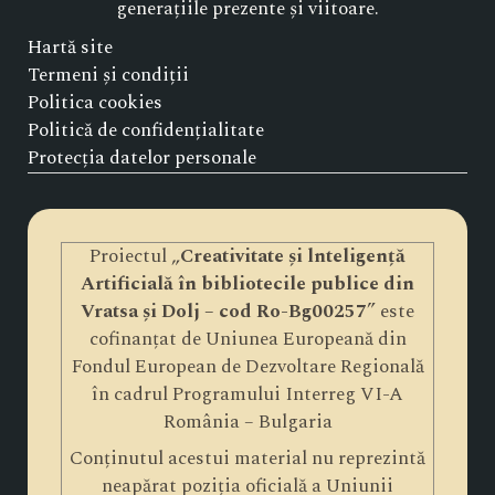
generațiile prezente și viitoare.
Hartă site
Termeni și condiții
Politica cookies
Politică de confidențialitate
Protecția datelor personale
Proiectul „
Creativitate și lnteligență
Artificială în bibliotecile publice din
Vratsa și Dolj – cod Ro-Bg00257
” este
cofinanțat de Uniunea Europeană din
Fondul European de Dezvoltare Regională
în cadrul Programului Interreg VI-A
România – Bulgaria
Conținutul acestui material nu reprezintă
neapărat poziția oficială a Uniunii