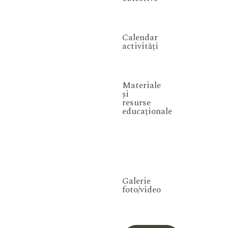
Calendar
activități
Materiale
și
resurse
educaționale
Galerie
foto/video