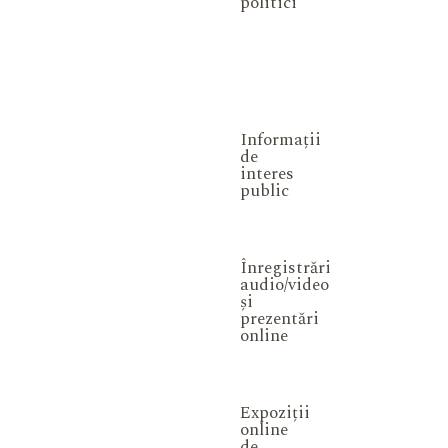
politici
Informații
de
interes
public
Înregistrări
audio/video
și
prezentări
online
Expoziții
online
de