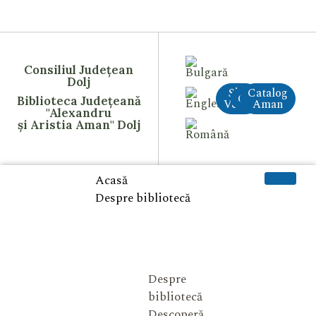
Consiliul Județean
Dolj
Site
Catalog
CreAI
Biblioteca Județeană
Vechi
Aman
"Alexandru
și Aristia Aman" Dolj
Acasă
Despre bibliotecă
Despre
bibliotecă
Descoperă