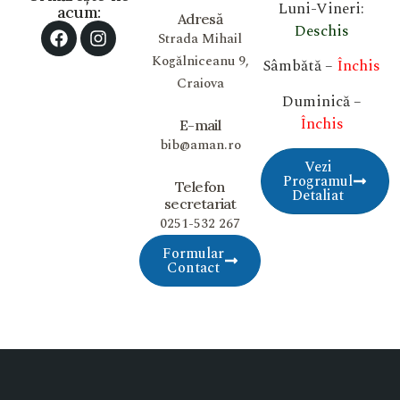
Luni-Vineri:
acum:
Adresă
Deschis
Strada Mihail
Kogălniceanu 9,
Sâmbătă –
Închis
Craiova
Duminică –
Închis
E-mail
bib@aman.ro
Vezi
Programul
Telefon
Detaliat
secretariat
0251-532 267
Formular
Contact