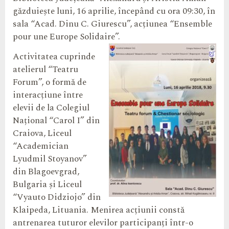
găzduiește luni, 16 aprilie, începând cu ora 09:30, în
sala “Acad. Dinu C. Giurescu”, acțiunea “Ensemble
pour une Europe Solidaire”.
Activitatea cuprinde
atelierul “Teatru
Forum”, o formă de
interacțiune între
elevii de la Colegiul
Național “Carol I” din
Craiova, Liceul
“Academician
Lyudmil Stoyanov”
din Blagoevgrad,
Bulgaria și Liceul
“Vyauto Didziojo” din
Klaipeda, Lituania. Menirea acțiunii constă
antrenarea tuturor elevilor participanți într-o