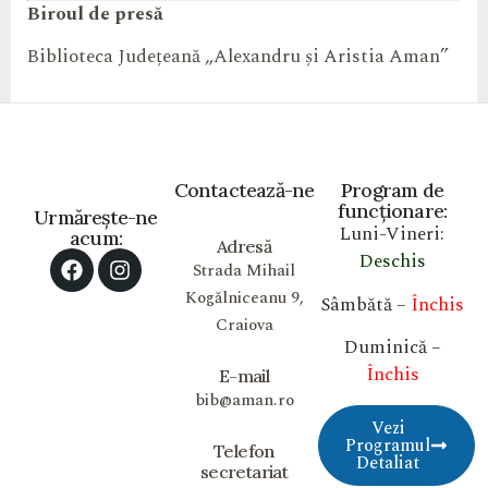
Biroul de presă
Biblioteca Județeană „Alexandru și Aristia Aman”
Contactează-ne
Program de
funcționare:
Urmărește-ne
Luni-Vineri:
acum:
Adresă
Deschis
Strada Mihail
Kogălniceanu 9,
Sâmbătă –
Închis
Craiova
Duminică –
Închis
E-mail
bib@aman.ro
Vezi
Programul
Telefon
Detaliat
secretariat