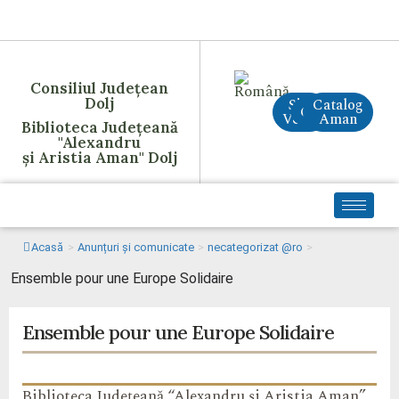
Consiliul Județean
Dolj
Site
Catalog
CreAI
Vechi
Aman
Biblioteca Județeană
"Alexandru
și Aristia Aman" Dolj
Acasă
>
Anunțuri și comunicate
>
necategorizat @ro
>
Ensemble pour une Europe Solidaire
Ensemble pour une Europe Solidaire
Biblioteca Județeană “Alexandru și Aristia Aman”