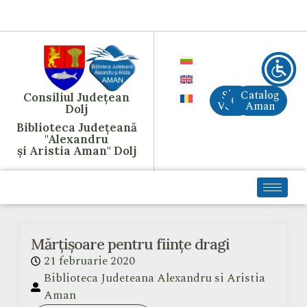
Site
Catalog
Consiliul Județean
CreAI
Vechi
Aman
Dolj
Biblioteca Județeană
"Alexandru
și Aristia Aman" Dolj
Mărțișoare pentru ființe dragi
21 februarie 2020
Biblioteca Judeteana Alexandru si Aristia
Aman