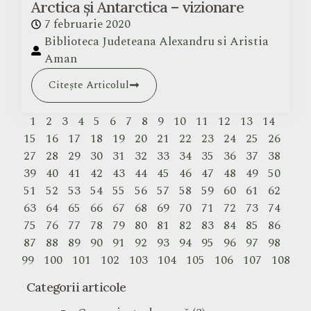
Arctica și Antarctica – vizionare
7 februarie 2020
Biblioteca Judeteana Alexandru si Aristia
Aman
Citește Articolul
1
2
3
4
5
6
7
8
9
10
11
12
13
14
15
16
17
18
19
20
21
22
23
24
25
26
27
28
29
30
31
32
33
34
35
36
37
38
39
40
41
42
43
44
45
46
47
48
49
50
51
52
53
54
55
56
57
58
59
60
61
62
63
64
65
66
67
68
69
70
71
72
73
74
75
76
77
78
79
80
81
82
83
84
85
86
87
88
89
90
91
92
93
94
95
96
97
98
99
100
101
102
103
104
105
106
107
108
Categorii articole