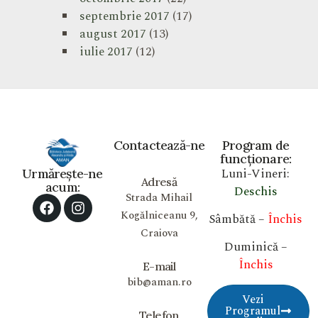
septembrie 2017
(17)
august 2017
(13)
iulie 2017
(12)
Contactează-ne
Program de
funcționare:
Luni-Vineri:
Urmărește-ne
Adresă
acum:
Deschis
Strada Mihail
Kogălniceanu 9,
Sâmbătă –
Închis
Craiova
Duminică –
Închis
E-mail
bib@aman.ro
Vezi
Programul
Telefon