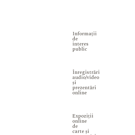
Informații
de
interes
public
Înregistrări
audio/video
și
prezentări
online
Expoziții
online
de
carte și