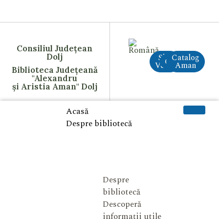
Consiliul Județean
Dolj
Site
Catalog
CreAI
Vechi
Aman
Biblioteca Județeană
"Alexandru
și Aristia Aman" Dolj
Acasă
Despre bibliotecă
Despre
bibliotecă
Descoperă
informații utile