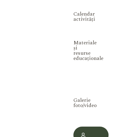
Calendar
activități
Materiale
și
resurse
educaționale
Galerie
foto/video
Contul