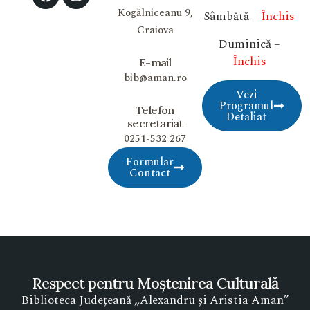
Kogălniceanu 9,
Sâmbătă –
Închis
Craiova
Duminică –
Închis
E-mail
bib@aman.ro
Vezi
Programul
Telefon
Detaliat
secretariat
0251-532 267
Formular
Contact
Respect pentru Moștenirea Culturală
Biblioteca Județeană „Alexandru și Aristia Aman”