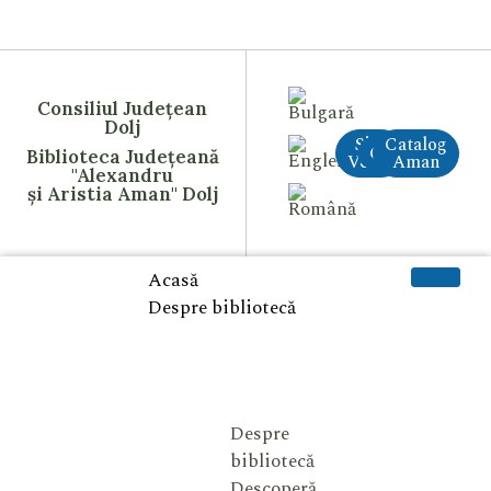
Consiliul Județean
Dolj
Site
Catalog
CreAI
Biblioteca Județeană
Vechi
Aman
"Alexandru
și Aristia Aman" Dolj
Acasă
Despre bibliotecă
Despre
bibliotecă
Descoperă