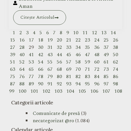
Aman
Citește Articolul
1
2
3
4
5
6
7
8
9
10
11
12
13
14
15
16
17
18
19
20
21
22
23
24
25
26
27
28
29
30
31
32
33
34
35
36
37
38
39
40
41
42
43
44
45
46
47
48
49
50
51
52
53
54
55
56
57
58
59
60
61
62
63
64
65
66
67
68
69
70
71
72
73
74
75
76
77
78
79
80
81
82
83
84
85
86
87
88
89
90
91
92
93
94
95
96
97
98
99
100
101
102
103
104
105
106
107
108
Categorii articole
Comunicate de presă
(3)
necategorizat @ro
(1.084)
Calendar articole