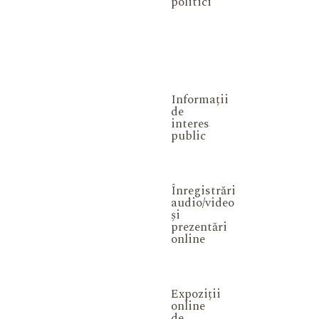
politici
Informații
de
interes
public
Înregistrări
audio/video
și
prezentări
online
Expoziții
online
de