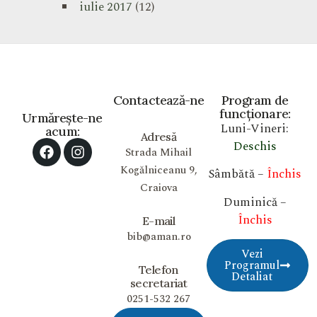
iulie 2017
(12)
Contactează-ne
Program de
funcționare:
Urmărește-ne
Luni-Vineri:
acum:
Adresă
Deschis
Strada Mihail
Kogălniceanu 9,
Sâmbătă –
Închis
Craiova
Duminică –
Închis
E-mail
bib@aman.ro
Vezi
Programul
Telefon
Detaliat
secretariat
0251-532 267