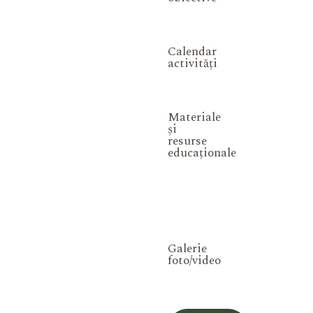
Calendar
activități
Materiale
și
resurse
educaționale
Galerie
foto/video