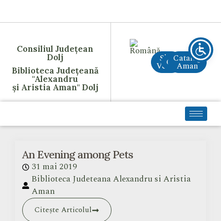
Consiliul Județean
Dolj
Site
Catalog
CreAI
Vechi
Aman
Biblioteca Județeană
"Alexandru
și Aristia Aman" Dolj
An Evening among Pets
31 mai 2019
Biblioteca Judeteana Alexandru si Aristia
Aman
Citește Articolul