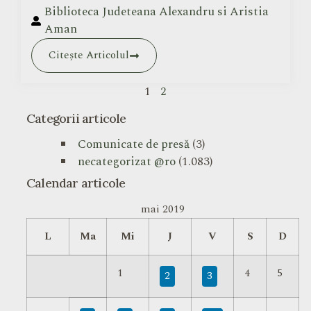
Biblioteca Judeteana Alexandru si Aristia
Aman
Citește Articolul
1
2
Categorii articole
Comunicate de presă
(3)
necategorizat @ro
(1.083)
Calendar articole
mai 2019
L
Ma
Mi
J
V
S
D
1
4
5
2
3