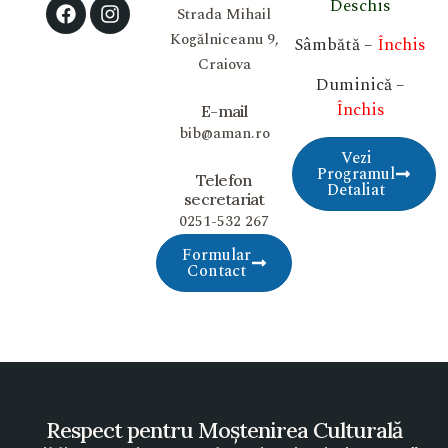
Deschis
Strada Mihail
Kogălniceanu 9,
Sâmbătă –
Închis
Craiova
Duminică –
Închis
E-mail
bib@aman.ro
Vezi
Programul
Telefon
Detaliat
secretariat
0251-532 267
Formular
Contact
Respect pentru Moștenirea Culturală