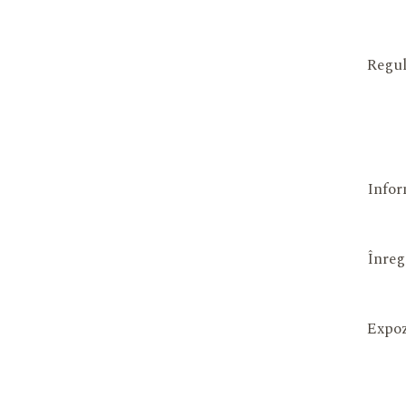
Regul
Infor
Înreg
Expoz