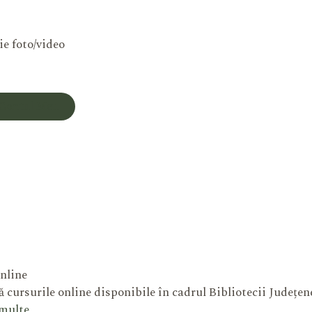
ie foto/video
Contul Meu
nline
 cursurile online disponibile în cadrul Bibliotecii Județe
 multe