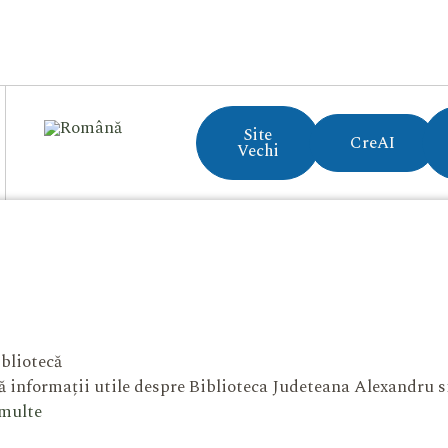
Site
CreAI
Vechi
bliotecă
 informații utile despre Biblioteca Judeteana Alexandru 
 multe