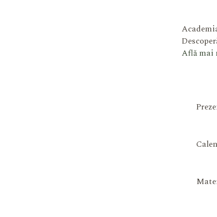
Academia
Descoperă
Află mai
Preze
Calen
Mater