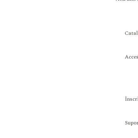
Catal
Acces
Înscr
Supor