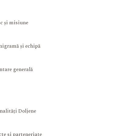
ic și misiune
igramă și echipă
ntare generală
nalități Doljene
cte si parteneriate