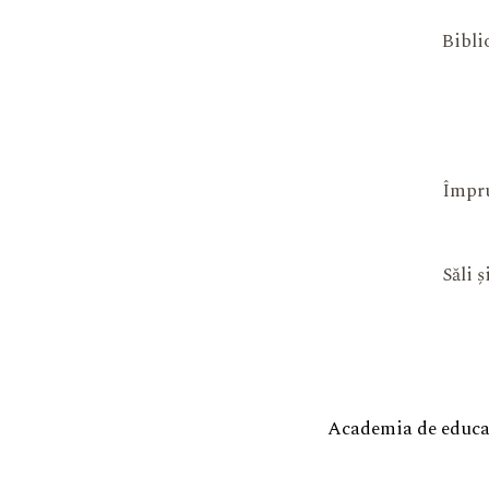
Bibli
Împru
Săli 
Academia de educaț