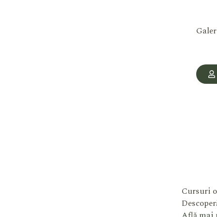
Galer
Cursuri o
Descoperă
Află mai