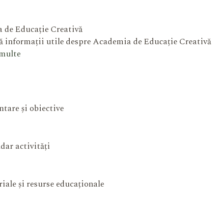
 de Educație Creativă
 informații utile despre Academia de Educație Creativă
 multe
ntare și obiective
dar activități
iale și resurse educaționale