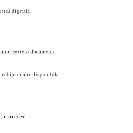
otecă digitală
mut carte și documente
și echipamente disponibile
ie creativă