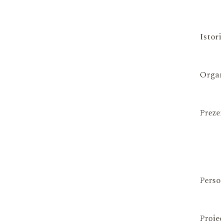
Istor
Organ
Preze
Perso
Proie