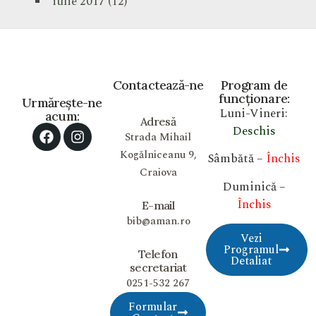
iulie 2017
(12)
Contactează-ne
Program de
funcționare:
Urmărește-ne
Luni-Vineri:
acum:
Adresă
Deschis
Strada Mihail
Kogălniceanu 9,
Sâmbătă –
Închis
Craiova
Duminică –
Închis
E-mail
bib@aman.ro
Vezi
Programul
Telefon
Detaliat
secretariat
0251-532 267
Formular