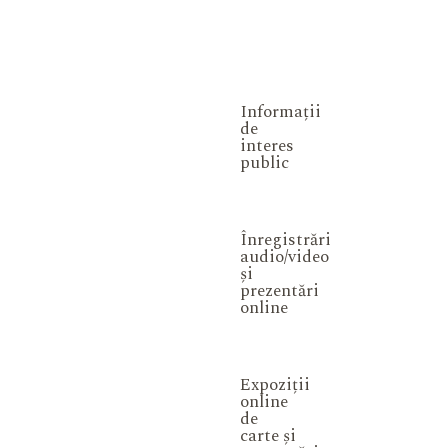
Informații
de
interes
public
Înregistrări
audio/video
și
prezentări
online
Expoziții
online
de
carte și