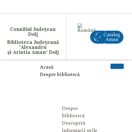
Consiliul Județean
Dolj
Site
Catalog
CreAI
Vechi
Aman
Biblioteca Județeană
"Alexandru
și Aristia Aman" Dolj
Acasă
Despre bibliotecă
Despre
bibliotecă
Descoperă
informații utile