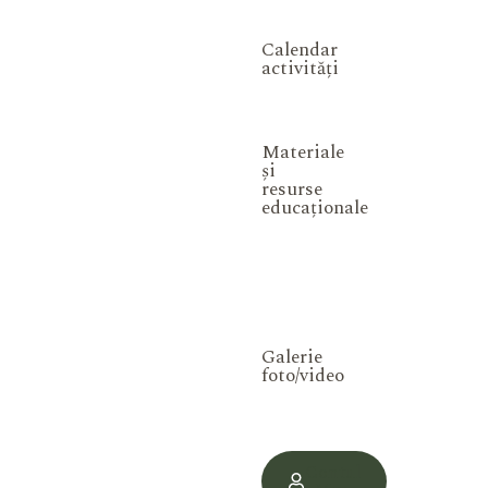
Calendar
activități
Materiale
și
resurse
educaționale
Galerie
foto/video
Contul