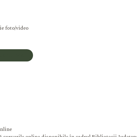
ie foto/video
Contul Meu
nline