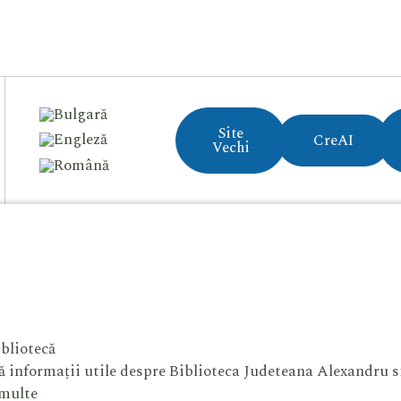
Site
CreAI
Vechi
bliotecă
 informații utile despre Biblioteca Judeteana Alexandru 
 multe