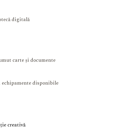
otecă digitală
mut carte și documente
și echipamente disponibile
ie creativă