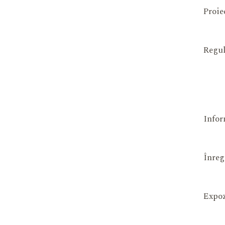
Proie
Regul
Infor
Înreg
Expoz