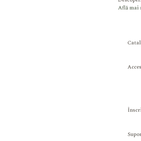
Descoperă
Află mai
Catal
Acces
Înscr
Supor