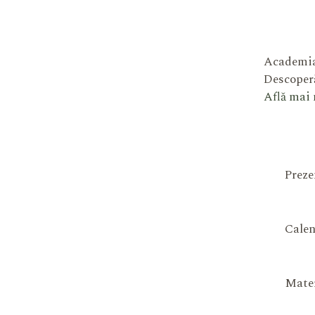
Academia
Descoperă
Află mai
Preze
Calen
Mater