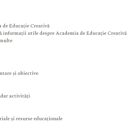
 de Educație Creativă
 informații utile despre Academia de Educație Creativă
 multe
ntare și obiective
dar activități
iale și resurse educaționale