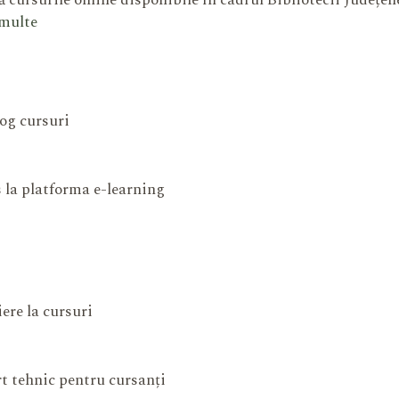
 cursurile online disponibile în cadrul Bibliotecii Județe
 multe
og cursuri
 la platforma e-learning
iere la cursuri
t tehnic pentru cursanți