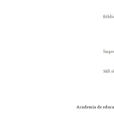
Bibli
Împru
Săli 
Academia de educaț