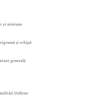
ic și misiune
igramă și echipă
ntare generală
nalități Doljene