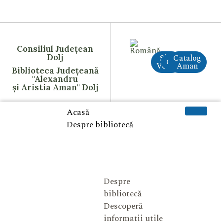
Consiliul Județean
Dolj
Site
Catalog
CreAI
Vechi
Aman
Biblioteca Județeană
"Alexandru
și Aristia Aman" Dolj
Acasă
Despre bibliotecă
Despre
bibliotecă
Descoperă
informații utile