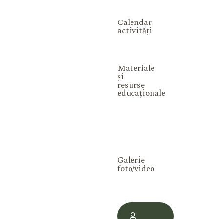
Calendar
activități
Materiale
și
resurse
educaționale
Galerie
foto/video
Contul