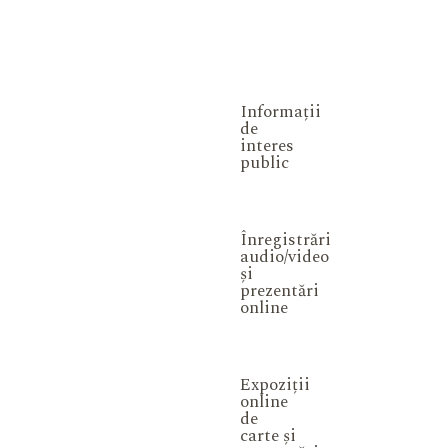
Informații
de
interes
public
Înregistrări
audio/video
și
prezentări
online
Expoziții
online
de
carte și