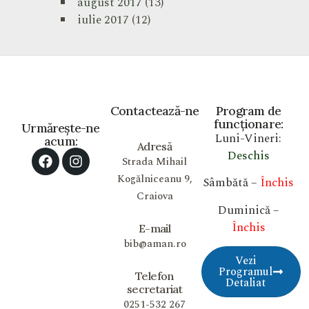
august 2017
(13)
iulie 2017
(12)
Contactează-ne
Program de
funcționare:
Urmărește-ne
Luni-Vineri:
acum:
Adresă
Deschis
Strada Mihail
Kogălniceanu 9,
Sâmbătă –
Închis
Craiova
Duminică –
Închis
E-mail
bib@aman.ro
Vezi
Programul
Telefon
Detaliat
secretariat
0251-532 267