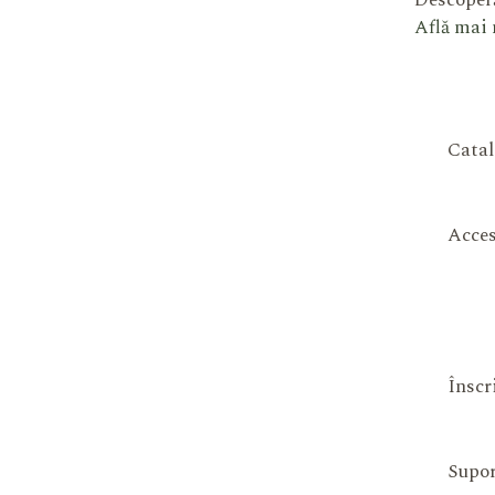
Descoperă
Află mai
Catal
Acces
Înscr
Supor