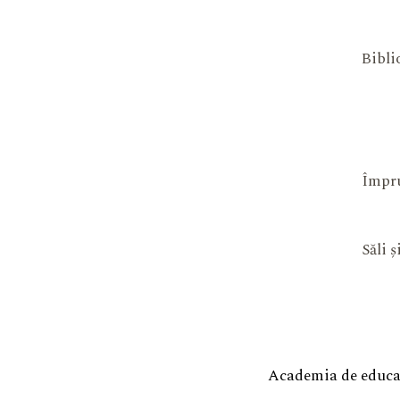
Bibli
Împru
Săli 
Academia de educaț