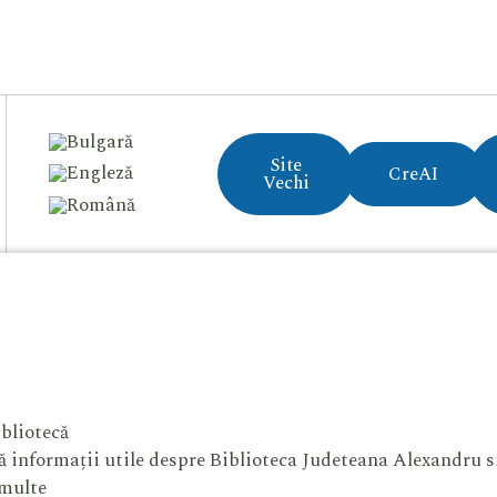
Site
CreAI
Vechi
bliotecă
 informații utile despre Biblioteca Judeteana Alexandru 
 multe