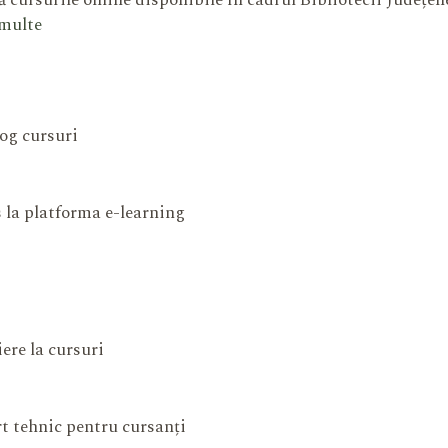
 cursurile online disponibile în cadrul Bibliotecii Județe
 multe
og cursuri
 la platforma e-learning
iere la cursuri
t tehnic pentru cursanți