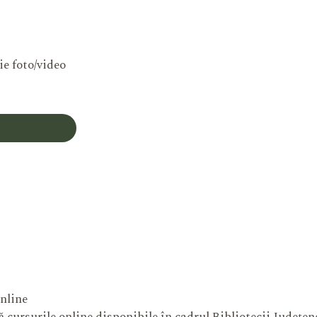
ie foto/video
Contul Meu
nline