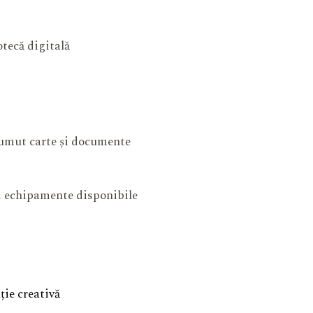
otecă digitală
mut carte și documente
și echipamente disponibile
ie creativă