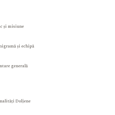
ic și misiune
igramă și echipă
ntare generală
nalități Doljene