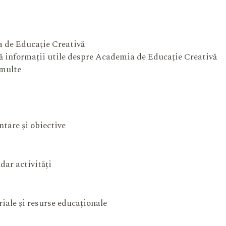
 de Educație Creativă
 informații utile despre Academia de Educație Creativă
 multe
ntare și obiective
dar activități
iale și resurse educaționale