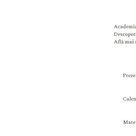
Academia
Descoperă
Află mai
Preze
Calen
Mater