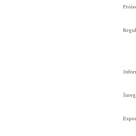
Proie
Regul
Infor
Înreg
Expoz