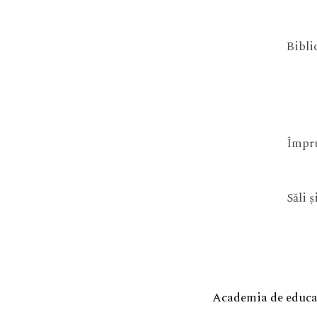
Bibli
Împru
Săli 
Academia de educaț