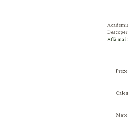
Academia
Descoperă
Află mai
Preze
Calen
Mater