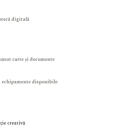
otecă digitală
mut carte și documente
și echipamente disponibile
ie creativă