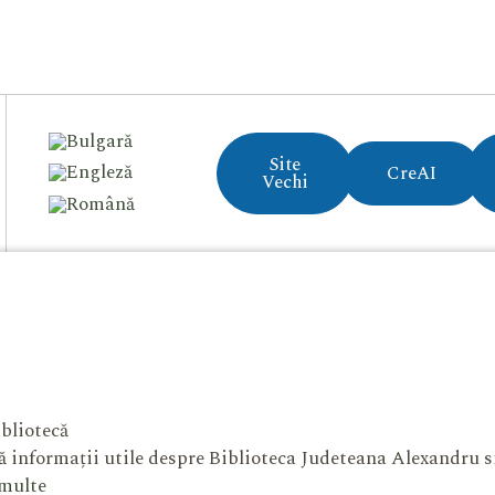
Site
CreAI
Vechi
bliotecă
 informații utile despre Biblioteca Judeteana Alexandru 
 multe