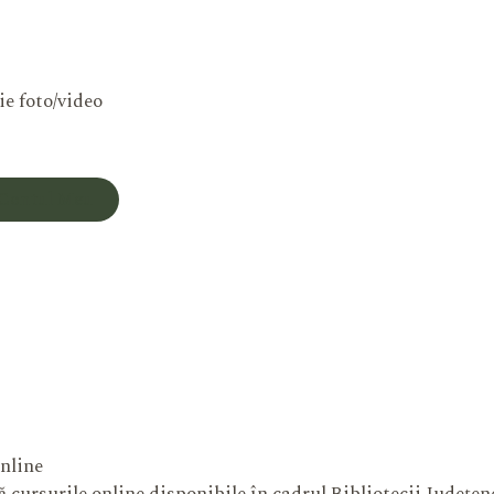
ie foto/video
Contul Meu
nline