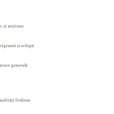
ic și misiune
igramă și echipă
ntare generală
nalități Doljene