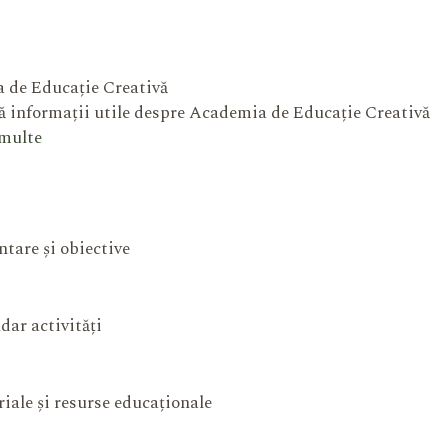
 de Educație Creativă
 informații utile despre Academia de Educație Creativă
 multe
ntare și obiective
dar activități
iale și resurse educaționale