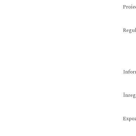
Proie
Regul
Infor
Înreg
Expoz