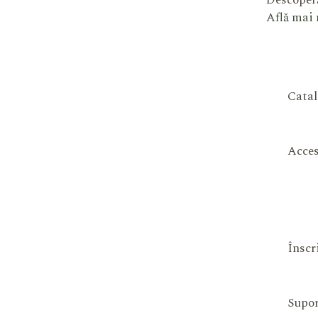
Descoperă
Află mai
Catal
Acces
Înscr
Supor