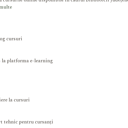
 cursurile online disponibile în cadrul Bibliotecii Județe
 multe
og cursuri
 la platforma e-learning
iere la cursuri
t tehnic pentru cursanți