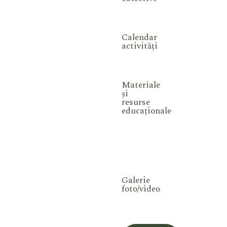
Calendar
activități
Materiale
și
resurse
educaționale
Galerie
foto/video