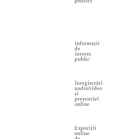
politici
Informații
de
interes
public
Înregistrări
audio/video
și
prezentări
online
Expoziții
online
de