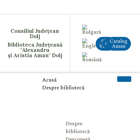
Consiliul Județean
Dolj
Site
Catalog
CreAI
Biblioteca Județeană
Vechi
Aman
"Alexandru
și Aristia Aman" Dolj
Acasă
Despre bibliotecă
Despre
bibliotecă
Descoperă