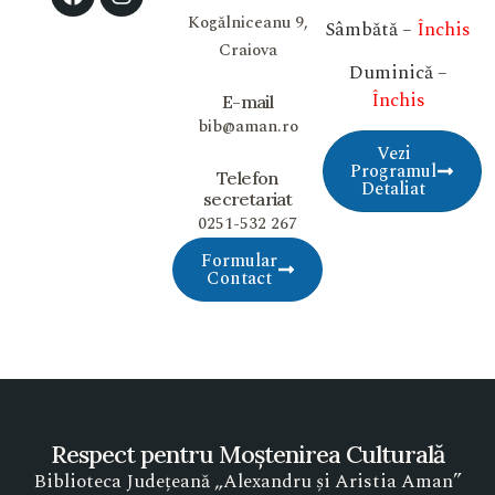
Kogălniceanu 9,
Sâmbătă –
Închis
Craiova
Duminică –
Închis
E-mail
bib@aman.ro
Vezi
Programul
Telefon
Detaliat
secretariat
0251-532 267
Formular
Contact
Respect pentru Moștenirea Culturală
Biblioteca Județeană „Alexandru și Aristia Aman”