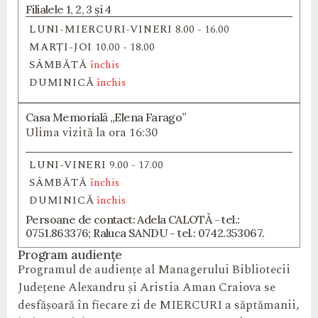
Filialele 1, 2, 3 și 4
LUNI-MIERCURI-VINERI
8.00 - 16.00
MARȚI-JOI
10.00 - 18.00
SÂMBĂTĂ
închis
DUMINICĂ
închis
Casa Memorială „Elena Farago”
Ulima vizită la ora 16:30
LUNI-VINERI
9.00 - 17.00
SÂMBĂTĂ
închis
DUMINICĂ
închis
Persoane de contact: Adela CALOTĂ - tel.:
0751.863376; Raluca SANDU - tel.: 0742.353067.
Program audiențe
Programul de audiențe al Managerului Bibliotecii
Județene Alexandru și Aristia Aman Craiova se
desfășoară în fiecare zi de MIERCURI a săptămanii,