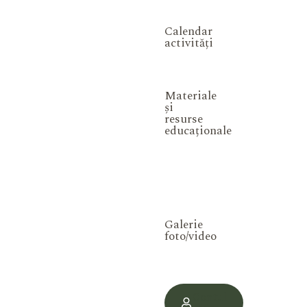
Calendar
activități
Materiale
și
resurse
educaționale
Galerie
foto/video
Contul