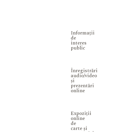
Informații
de
interes
public
Înregistrări
audio/video
și
prezentări
online
Expoziții
online
de
carte și