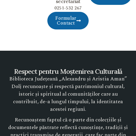
secretariat
0251-532 267
Formular
Contact
Respect pentru Moștenirea Culturală
Biblioteca Județeană „Alexandru și Aristia Aman”
Dolj recunoaște și respectă patrimoniul cultural,
istoric și spiritual al comunităților care au
contribuit, de-a lungul timpului, la identitatea
acestei regiuni.
Recunoaștem faptul că o parte din colecțiile și
documentele păstrate reflectă cunoștințe, tradiții și
practici transmise de generații, care fac parte din