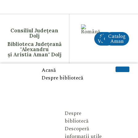
Consiliul Județean
Dolj
Site
Catalog
CreAI
Vechi
Aman
Biblioteca Județeană
"Alexandru
și Aristia Aman" Dolj
Acasă
Despre bibliotecă
Despre
bibliotecă
Descoperă
informații utile