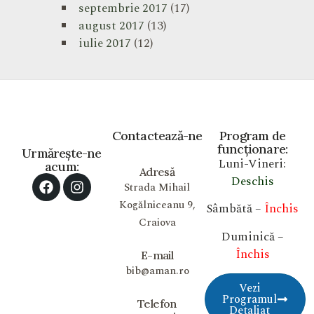
septembrie 2017
(17)
august 2017
(13)
iulie 2017
(12)
Contactează-ne
Program de
funcționare:
Urmărește-ne
Luni-Vineri:
acum:
Adresă
Deschis
Strada Mihail
Kogălniceanu 9,
Sâmbătă –
Închis
Craiova
Duminică –
Închis
E-mail
bib@aman.ro
Vezi
Programul
Telefon
Detaliat