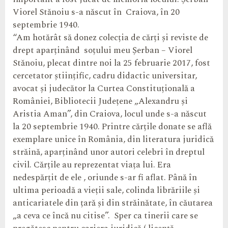
Viorel Stănoiu s-a născut în Craiova, în 20
septembrie 1940.
“Am hotărât să donez colecția de cărți și reviste de
drept aparținând soțului meu Șerban – Viorel
Stănoiu, plecat dintre noi la 25 februarie 2017, fost
cercetator științific, cadru didactic universitar,
avocat și judecător la Curtea Constituțională a
României, Bibliotecii Județene „Alexandru și
Aristia Aman”, din Craiova, locul unde s-a născut
la 20 septembrie 1940. Printre cărțile donate se află
exemplare unice în România, din literatura juridică
străină, aparținând unor autori celebri în dreptul
civil. Cărțile au reprezentat viața lui. Era
nedespărțit de ele , oriunde s-ar fi aflat. Până în
ultima perioadă a vieții sale, colinda librăriile și
anticariatele din țară și din străinătate, în căutarea
„a ceva ce încă nu citise”. Sper ca tinerii care se