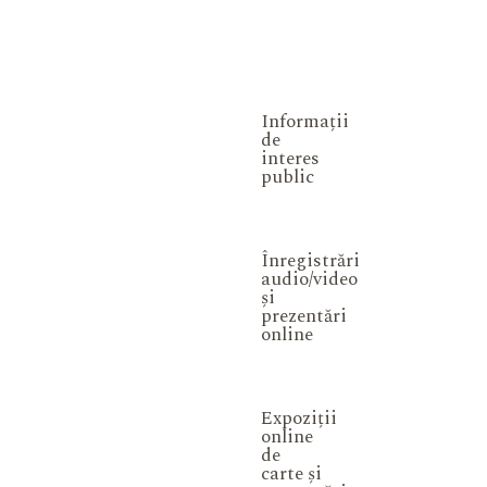
Informații
de
interes
public
Înregistrări
audio/video
și
prezentări
online
Expoziții
online
de
carte și