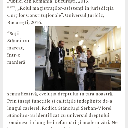
Publici din România, București, 2015.
* ***, „Rolul magistraților-asistenți în jurisdicția
Curților Constituționale”, Universul Juridic,
București, 2016.
“Soții
Stănoiu au
marcat,
într-o
manieră
semnificativă, evoluția dreptului în țara noastră.
Prin înseși funcțiile și calitățile îndeplinite de-a
lungul carierei, Rodica Stănoiu și Șerban-Viorel
Stănoiu s-au identificat cu universul dreptului
românesc în lungile-i reformări și modernizări. Ne