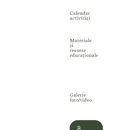
Calendar
activități
Materiale
și
resurse
educaționale
Galerie
foto/video
Contul