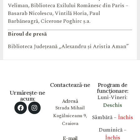
Veliman, Biblioteca Exilului Românesc din Paris –
Basarab Nicolescu, Vintilă Horia, Paul
Barbăneagră, Cicerone Poghirc ș.a.
Biroul de presă
Biblioteca Județeană „Alexandru și Aristia Aman”
Contactează-ne
Program de
funcționare:
Urmărește-ne
Luni-Vineri:
acum:
Adresă
Deschis
Strada Mihail
Kogălniceanu 9,
Sâmbătă –
Închis
Craiova
Duminică –
Închis
E-mail