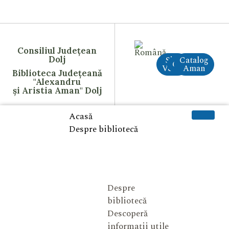
Consiliul Județean
Dolj
Site
Catalog
CreAI
Vechi
Aman
Biblioteca Județeană
"Alexandru
și Aristia Aman" Dolj
Acasă
Despre bibliotecă
Despre
bibliotecă
Descoperă
informații utile