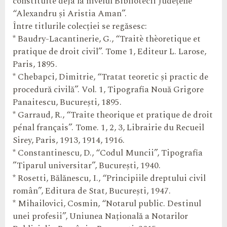
constituite deja la nivelul Bibliotecii Județene
“Alexandru și Aristia Aman”.
Între titlurile colecției se regăsesc:
* Baudry-Lacantinerie, G., “Traitè thèoretique et
pratique de droit civil”. Tome 1, Editeur L. Larose,
Paris, 1895.
* Chebapci, Dimitrie, “Tratat teoretic și practic de
procedură civilă”. Vol. 1, Tipografia Nouă Grigore
Panaitescu, București, 1895.
* Garraud, R., “Traite theorique et pratique de droit
pénal français”. Tome. 1, 2, 3, Librairie du Recueil
Sirey, Paris, 1913, 1914, 1916.
* Constantinescu, D., “Codul Muncii”, Tipografia
”Tiparul universitar”, București, 1940.
* Rosetti, Bălănescu, I., “Principiile dreptului civil
român”, Editura de Stat, București, 1947.
* Mihailovici, Cosmin, “Notarul public. Destinul
unei profesii”, Uniunea Națională a Notarilor