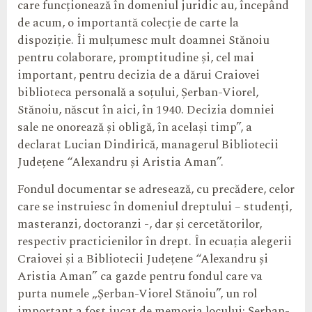
care funcționează în domeniul juridic au, începând
de acum, o importantă colecție de carte la
dispoziție. Îi mulțumesc mult doamnei Stănoiu
pentru colaborare, promptitudine și, cel mai
important, pentru decizia de a dărui Craiovei
biblioteca personală a soțului, Șerban-Viorel,
Stănoiu, născut în aici, în 1940. Decizia domniei
sale ne onorează și obligă, în același timp”, a
declarat Lucian Dindirică, managerul Bibliotecii
Județene “Alexandru și Aristia Aman”.
Fondul documentar se adresează, cu precădere, celor
care se instruiesc în domeniul dreptului – studenți,
masteranzi, doctoranzi -, dar și cercetătorilor,
respectiv practicienilor în drept. În ecuația alegerii
Craiovei și a Bibliotecii Județene “Alexandru și
Aristia Aman” ca gazde pentru fondul care va
purta numele „Șerban-Viorel Stănoiu”, un rol
important a fost jucat de memoria locului: Șerban-