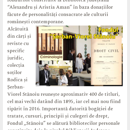
fondurilor constituite la Biblioteca Județeană
“Alexandru și Aristia Aman” în baza donațiilor
făcute de personalități consacrate ale culturii
românești contemporane.
Alcătuită
din cărți și
reviste cu
specific
juridic,
colecția
soților
Rodica și
Șerban-
Viorel Stănoiu reunește aproximativ 400 de titluri,
cel mai vechi datând din 1895, iar cel mai nou fiind
tipărit în 2016. Importantă datorită bogăției de
tratate, cursuri, principii și culegeri de drept,
Fondul „Stănoiu” se alătură bibliotecilor personale