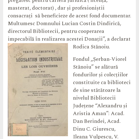
pregătesc pentru cariera juridică ( licență,
masterat, doctorat) , dar și profesioniștii
consacrați să beneficieze de acest fond documentar.
Multumesc Domnului Lucian Costin Dindirică,
directorul Bibliotecii, pentru cooperarea
impecabilă în realizarea acestei Donații”, a declarat
Rodica Stănoiu.
Fondul „Șerban-Viorel
Stănoiu” se alătură
fondurilor și colecțiilor
constituite ca biblioteci
de sine stătătoare la
nivelul Bibliotecii
Județene “Alexandru și
Aristia Aman”: Acad.
Dan Berindei, Acad.
Dinu C. Giurescu,
Ileana Vulpescu, V.