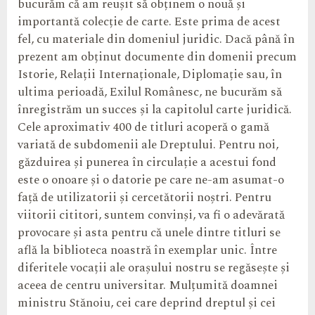
bucurăm că am reușit să obținem o nouă și
importantă colecție de carte. Este prima de acest
fel, cu materiale din domeniul juridic. Dacă până în
prezent am obținut documente din domenii precum
Istorie, Relații Internaționale, Diplomație sau, în
ultima perioadă, Exilul Românesc, ne bucurăm să
înregistrăm un succes și la capitolul carte juridică.
Cele aproximativ 400 de titluri acoperă o gamă
variată de subdomenii ale Dreptului. Pentru noi,
găzduirea și punerea în circulație a acestui fond
este o onoare și o datorie pe care ne-am asumat-o
față de utilizatorii și cercetătorii noștri. Pentru
viitorii cititori, suntem convinși, va fi o adevărată
provocare și asta pentru că unele dintre titluri se
află la biblioteca noastră în exemplar unic. Între
diferitele vocații ale orașului nostru se regăsește și
aceea de centru universitar. Mulțumită doamnei
ministru Stănoiu, cei care deprind dreptul și cei