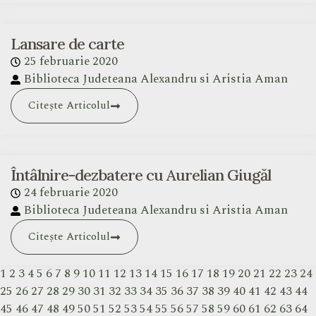
Lansare de carte
25 februarie 2020
Biblioteca Judeteana Alexandru si Aristia Aman
Citește Articolul
Întâlnire-dezbatere cu Aurelian Giugăl
24 februarie 2020
Biblioteca Judeteana Alexandru si Aristia Aman
Citește Articolul
1
2
3
4
5
6
7
8
9
10
11
12
13
14
15
16
17
18
19
20
21
22
23
24
25
26
27
28
29
30
31
32
33
34
35
36
37
38
39
40
41
42
43
44
45
46
47
48
49
50
51
52
53
54
55
56
57
58
59
60
61
62
63
64