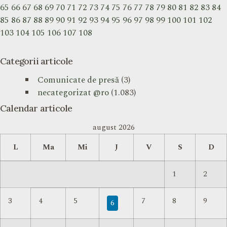
65
66
67
68
69
70
71
72
73
74
75
76
77
78
79
80
81
82
83
84
85
86
87
88
89
90
91
92
93
94
95
96
97
98
99
100
101
102
103
104
105
106
107
108
Categorii articole
Comunicate de presă
(3)
necategorizat @ro
(1.083)
Calendar articole
august 2026
L
Ma
Mi
J
V
S
D
1
2
3
4
5
7
8
9
6