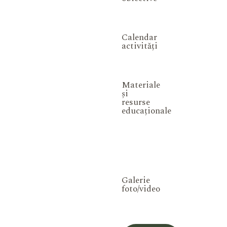
Calendar
activități
Materiale
și
resurse
educaționale
Galerie
foto/video