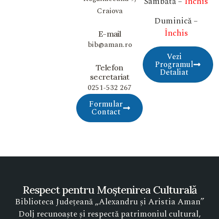
Sâmbătă –
Închis
Craiova
Duminică –
Închis
E-mail
bib@aman.ro
Vezi
Programul
Telefon
Detaliat
secretariat
0251-532 267
Formular
Contact
Respect pentru Moștenirea Culturală
Biblioteca Județeană „Alexandru și Aristia Aman”
Dolj recunoaște și respectă patrimoniul cultural,