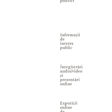
politici
Informații
de
interes
public
Înregistrări
audio/video
și
prezentări
online
Expoziții
online
de