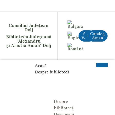
Consiliul Județean
Dolj
Site
Catalog
CreAI
Biblioteca Județeană
Vechi
Aman
"Alexandru
și Aristia Aman" Dolj
Acasă
Despre bibliotecă
Despre
bibliotecă
Descoperă