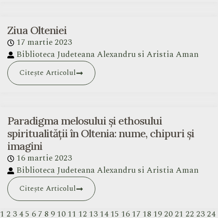
Ziua Olteniei
17 martie 2023
Biblioteca Judeteana Alexandru si Aristia Aman
Citește Articolul
Paradigma melosului și ethosului
spiritualității în Oltenia: nume, chipuri și
imagini
16 martie 2023
Biblioteca Judeteana Alexandru si Aristia Aman
Citește Articolul
1
2
3
4
5
6
7
8
9
10
11
12
13
14
15
16
17
18
19
20
21
22
23
24