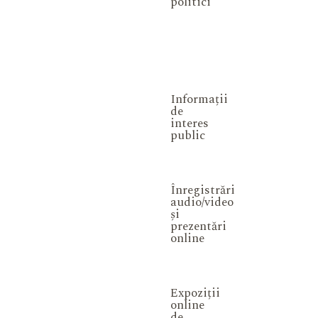
politici
Informații
de
interes
public
Înregistrări
audio/video
și
prezentări
online
Expoziții
online
de