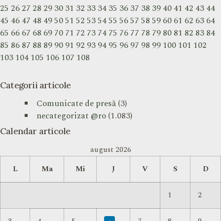
25
26
27
28
29
30
31
32
33
34
35
36
37
38
39
40
41
42
43
44
45
46
47
48
49
50
51
52
53
54
55
56
57
58
59
60
61
62
63
64
65
66
67
68
69
70
71
72
73
74
75
76
77
78
79
80
81
82
83
84
85
86
87
88
89
90
91
92
93
94
95
96
97
98
99
100
101
102
103
104
105
106
107
108
Categorii articole
Comunicate de presă
(3)
necategorizat @ro
(1.083)
Calendar articole
august 2026
L
Ma
Mi
J
V
S
D
1
2