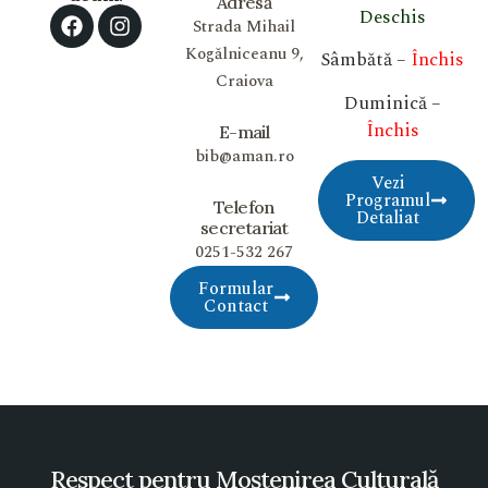
Adresă
Deschis
Strada Mihail
Kogălniceanu 9,
Sâmbătă –
Închis
Craiova
Duminică –
Închis
E-mail
bib@aman.ro
Vezi
Programul
Telefon
Detaliat
secretariat
0251-532 267
Formular
Contact
Respect pentru Moștenirea Culturală