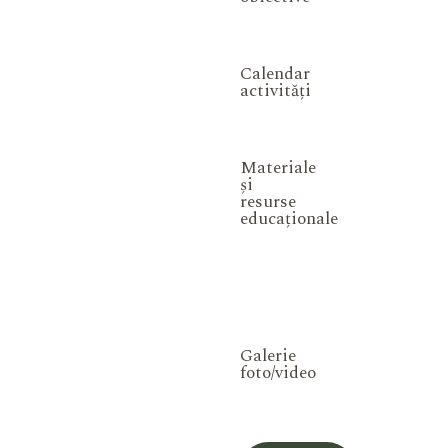
Calendar
activități
Materiale
și
resurse
educaționale
Galerie
foto/video