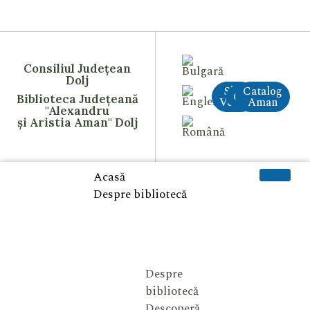
Consiliul Județean
Dolj
Site
Catalog
CreAI
Biblioteca Județeană
Vechi
Aman
"Alexandru
și Aristia Aman" Dolj
Acasă
Despre bibliotecă
Despre
bibliotecă
Descoperă