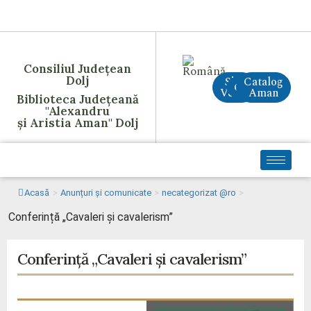
Consiliul Județean
Dolj
Site
Catalog
CreAI
Vechi
Aman
Biblioteca Județeană
"Alexandru
și Aristia Aman" Dolj
Acasă
>
Anunțuri și comunicate
>
necategorizat @ro
>
Conferință „Cavaleri și cavalerism”
Conferință „Cavaleri și cavalerism”