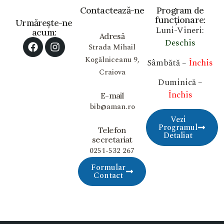
Contactează-ne
Program de
funcționare:
Urmărește-ne
Luni-Vineri:
acum:
Adresă
Deschis
Strada Mihail
Kogălniceanu 9,
Sâmbătă –
Închis
Craiova
Duminică –
Închis
E-mail
bib@aman.ro
Vezi
Programul
Telefon
Detaliat
secretariat
0251-532 267
Formular
Contact