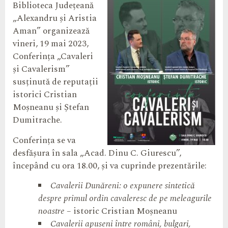
Biblioteca Județeană
„Alexandru și Aristia
Aman” organizează
vineri, 19 mai 2023,
Conferința „Cavaleri
și Cavalerism”
susținută de reputații
istorici Cristian
Moșneanu și Ștefan
Dumitrache.
Conferința se va
desfășura în sala „Acad. Dinu C. Giurescu”,
începând cu ora 18.00, și va cuprinde prezentările:
Cavalerii Dunăreni
:
o expunere sintetică
despre primul ordin cavaleresc de pe meleagurile
noastre
– istoric Cristian Moșneanu
Cavalerii apuseni între români, bulgari,