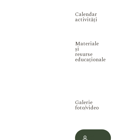
Calendar
activități
Materiale
și
resurse
educaționale
Galerie
foto/video
Contul