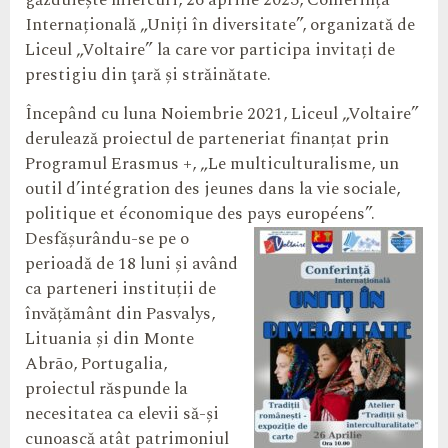
găzduiește miercuri, 26 aprilie 2023, Conferința
Internațională „Uniți în diversitate”, organizată de
Liceul „Voltaire” la care vor participa invitați de
prestigiu din ţară și străinătate.
Începând cu luna Noiembrie 2021, Liceul „Voltaire”
derulează proiectul de parteneriat finanțat prin
Programul Erasmus +, „Le multiculturalisme, un
outil d’intégration des jeunes dans la vie sociale,
politique et économique des pays européens”.
Desfășurându-se pe o
perioadă de 18 luni și având
ca parteneri instituții de
învățământ din Pasvalys,
Lituania și din Monte
Abrão, Portugalia,
proiectul răspunde la
necesitatea ca elevii să-și
cunoască atât patrimoniul