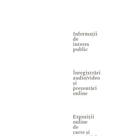
Informații
de
interes
public
Înregistrări
audio/video
și
prezentări
online
Expoziții
online
de
carte și