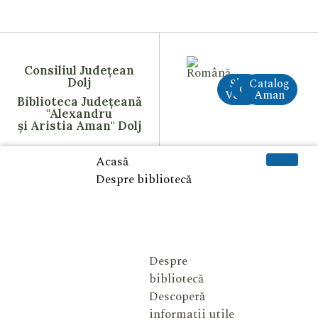
Consiliul Județean
Dolj
Site
Catalog
CreAI
Vechi
Aman
Biblioteca Județeană
"Alexandru
și Aristia Aman" Dolj
Acasă
Despre bibliotecă
Despre
bibliotecă
Descoperă
informații utile