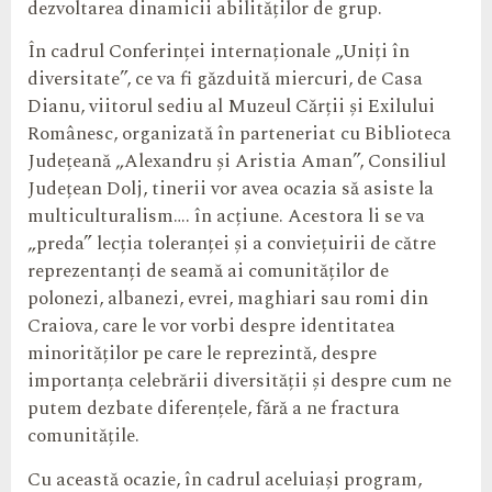
dezvoltarea dinamicii abilităților de grup.
În cadrul Conferinței internaționale „Uniți în
diversitate”, ce va fi găzduită miercuri, de Casa
Dianu, viitorul sediu al Muzeul Cărții și Exilului
Românesc, organizată în parteneriat cu Biblioteca
Județeană „Alexandru și Aristia Aman”, Consiliul
Județean Dolj, tinerii vor avea ocazia să asiste la
multiculturalism…. în acțiune. Acestora li se va
„preda” lecția toleranței și a conviețuirii de către
reprezentanți de seamă ai comunităților de
polonezi, albanezi, evrei, maghiari sau romi din
Craiova, care le vor vorbi despre identitatea
minorităților pe care le reprezintă, despre
importanța celebrării diversității și despre cum ne
putem dezbate diferențele, fără a ne fractura
comunitățile.
Cu această ocazie, în cadrul aceluiași program,