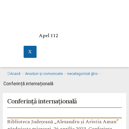
Apel 112
X
Acasă
>
Anunțuri și comunicate
>
necategorizat @ro
>
Conferință internațională
Conferință internațională
Biblioteca Județeană „Alexandru și Aristia Aman”