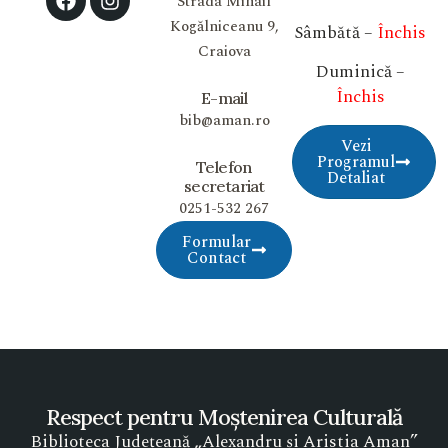
Strada Mihail
Kogălniceanu 9,
Sâmbătă –
Închis
Craiova
Duminică –
Închis
E-mail
bib@aman.ro
Vezi
Programul
Telefon
Detaliat
secretariat
0251-532 267
Formular
Contact
Respect pentru Moștenirea Culturală
Biblioteca Județeană „Alexandru și Aristia Aman”