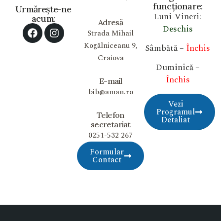
funcționare:
Urmărește-ne
Luni-Vineri:
acum:
Adresă
Deschis
Strada Mihail
Kogălniceanu 9,
Sâmbătă –
Închis
Craiova
Duminică –
Închis
E-mail
bib@aman.ro
Vezi
Programul
Telefon
Detaliat
secretariat
0251-532 267
Formular
Contact