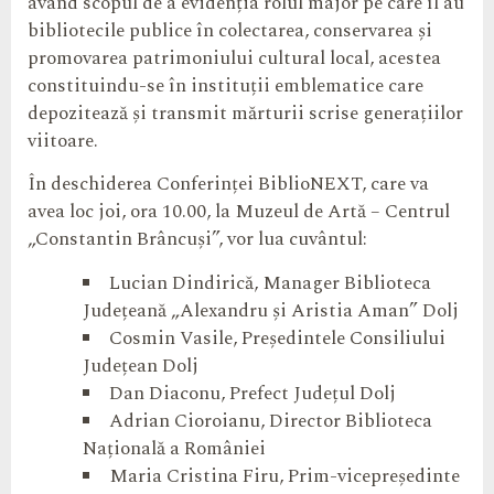
având scopul de a evidenția rolul major pe care îl au
bibliotecile publice în colectarea, conservarea și
promovarea patrimoniului cultural local, acestea
constituindu-se în instituții emblematice care
depozitează și transmit mărturii scrise generațiilor
viitoare.
În deschiderea Conferinței BiblioNEXT, care va
avea loc joi, ora 10.00, la Muzeul de Artă – Centrul
„Constantin Brâncuși”, vor lua cuvântul:
Lucian Dindirică, Manager Biblioteca
Județeană „Alexandru și Aristia Aman” Dolj
Cosmin Vasile, Președintele Consiliului
Județean Dolj
Dan Diaconu, Prefect Județul Dolj
Adrian Cioroianu, Director Biblioteca
Națională a României
Maria Cristina Firu, Prim-vicepreședinte