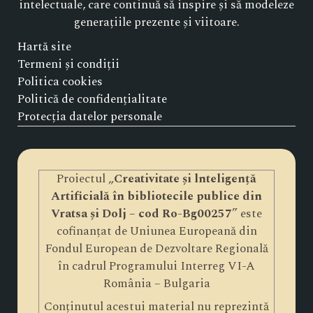
intelectuale, care continuă să inspire și să modeleze
generațiile prezente și viitoare.
Hartă site
Termeni și condiții
Politica cookies
Politică de confidențialitate
Protecția datelor personale
Proiectul „
Creativitate și lnteligență
Artificială în bibliotecile publice din
Vratsa și Dolj – cod Ro-Bg00257
” este
cofinanțat de Uniunea Europeană din
Fondul European de Dezvoltare Regională
în cadrul Programului Interreg VI-A
România – Bulgaria
Conținutul acestui material nu reprezintă