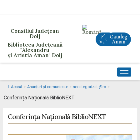
Consiliul Județean
Dolj
Site
Catalog
CreAI
Vechi
Aman
Biblioteca Județeană
"Alexandru
și Aristia Aman" Dolj
Acasă
>
Anunțuri și comunicate
>
necategorizat @ro
>
Conferința Națională BiblioNEXT
Conferința Națională BiblioNEXT