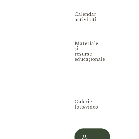
Calendar
activități
Materiale
și
resurse
educaționale
Galerie
foto/video
Contul