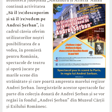
Biblioteca Județeană „Alexandru și Aristia
Aman”
continuă activitatea
„Să îl (re)descoperim
și să îl (re)vedem pe
Andrei Șerban”,
în
cadrul căreia oferim
utilizatorilor noștri
posibilitatea de a
vedea, în premieră
pentru România,
spectacole de teatru
și operă jucate pe
marile scene din
străinătate și care poartă amprenta marelui regizor
Andrei Șerban. Înregistrările acestor spectacole fac
parte din colecția donată de Andrei Șerban și se vor
regăsi în fondul „Andrei Șerban” din Muzeul Cărții
și Exilului Românesc.