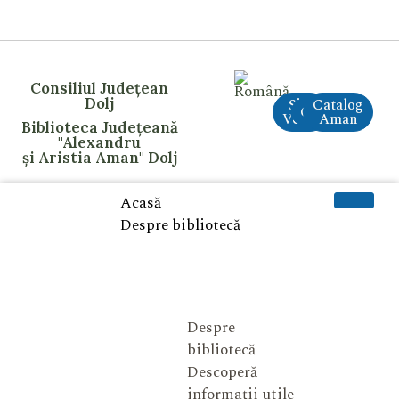
Consiliul Județean
Dolj
Site
Catalog
CreAI
Vechi
Aman
Biblioteca Județeană
"Alexandru
și Aristia Aman" Dolj
Acasă
Despre bibliotecă
Despre
bibliotecă
Descoperă
informații utile