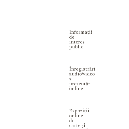
Informații
de
interes
public
Înregistrări
audio/video
și
prezentări
online
Expoziții
online
de
carte și