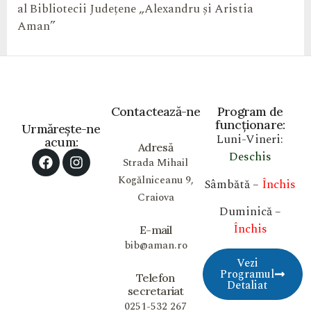
al Bibliotecii Județene „Alexandru și Aristia
Aman”
Contactează-ne
Program de
funcționare:
Urmărește-ne
Luni-Vineri:
acum:
Adresă
Deschis
Strada Mihail
Kogălniceanu 9,
Sâmbătă –
Închis
Craiova
Duminică –
Închis
E-mail
bib@aman.ro
Vezi
Programul
Telefon
Detaliat
secretariat
0251-532 267