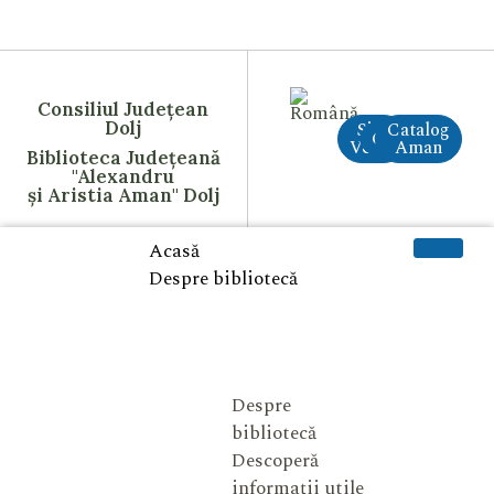
Consiliul Județean
Dolj
Site
Catalog
CreAI
Vechi
Aman
Biblioteca Județeană
"Alexandru
și Aristia Aman" Dolj
Acasă
Despre bibliotecă
Despre
bibliotecă
Descoperă
informații utile