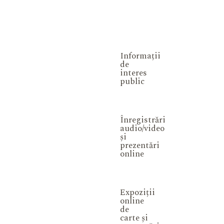
Informații
de
interes
public
Înregistrări
audio/video
și
prezentări
online
Expoziții
online
de
carte și