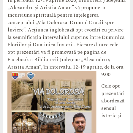
În perioada 12-19 aprilie 2020, Biblioteca Județeană
„Alexandru și Aristia Aman” vă propune o
incursiune spirituală pentru înțelegerea
conceptului „Via Dolorosa. Drumul Crucii spre
Înviere”. Acțiunea înglobează opt evocări cu privire
la semnificația intervalului cuprins între Duminica
Floriilor și Duminica Învierii. Fiecare dintre cele
opt prezentări va fi promovată pe pagina de
Facebook a Bibliotecii Județene „Alexandru și
Aristia Aman”, în intervalul 12-19 aprilie, de la ora
9:00.
Cele opt
prezentări
abordează
sensul
istoric și