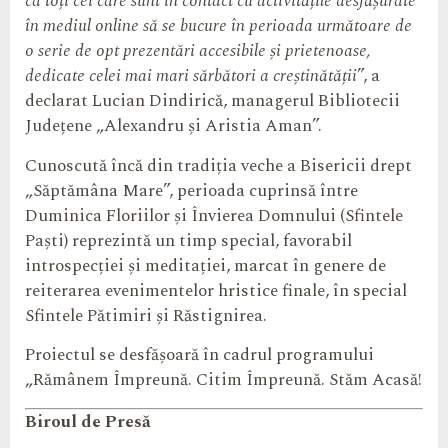
ca toți cei care sunt în contact cu activitățile desfășurate
în mediul online să se bucure în perioada următoare de
o serie de opt prezentări accesibile și prietenoase,
dedicate celei mai mari sărbători a creștinătății
”, a
declarat Lucian Dindirică, managerul Bibliotecii
Județene „Alexandru și Aristia Aman”.
Cunoscută încă din tradiția veche a Bisericii drept
„Săptămâna Mare”, perioada cuprinsă între
Duminica Floriilor și Învierea Domnului (Sfintele
Paști) reprezintă un timp special, favorabil
introspecției și meditației, marcat în genere de
reiterarea evenimentelor hristice finale, în special
Sfintele Pătimiri și Răstignirea.
Proiectul se desfășoară în cadrul programului
„Rămânem Împreună. Citim Împreună. Stăm Acasă!
Biroul de Presă