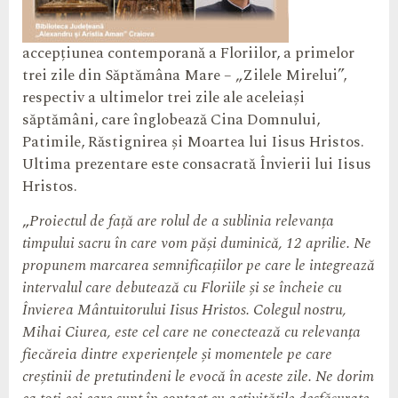
accepțiunea contemporană a Floriilor, a primelor
trei zile din Săptămâna Mare – „Zilele Mirelui”,
respectiv a ultimelor trei zile ale aceleiași
săptămâni, care înglobează Cina Domnului,
Patimile, Răstignirea și Moartea lui Iisus Hristos.
Ultima prezentare este consacrată Învierii lui Iisus
Hristos.
„
Proiectul de față are rolul de a sublinia relevanța
timpului sacru în care vom păși duminică, 12 aprilie. Ne
propunem marcarea semnificațiilor pe care le integrează
intervalul care debutează cu Floriile și se încheie cu
Învierea Mântuitorului Iisus Hristos. Colegul nostru,
Mihai Ciurea, este cel care ne conectează cu relevanța
fiecăreia dintre experiențele și momentele pe care
creștinii de pretutindeni le evocă în aceste zile. Ne dorim