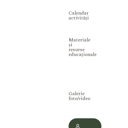
Calendar
activități
Materiale
și
resurse
educaționale
Galerie
foto/video
Contul