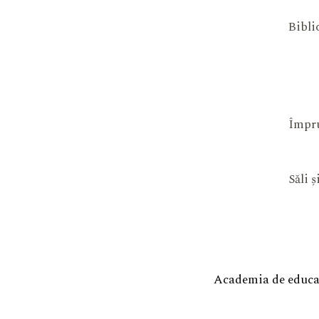
Bibli
Împru
Săli 
Academia de educaț