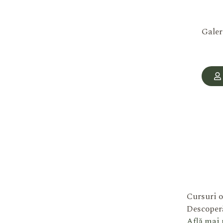
Galer
Cursuri o
Descoperă
Află mai