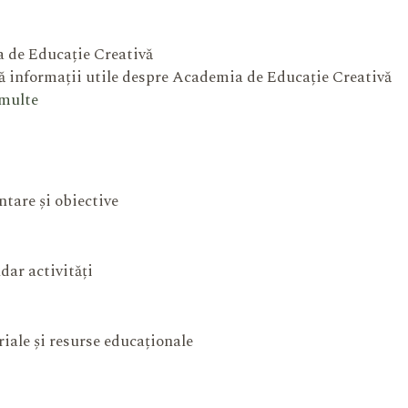
 de Educație Creativă
 informații utile despre Academia de Educație Creativă
 multe
ntare și obiective
dar activități
iale și resurse educaționale