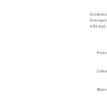
Academia
Descoperă
Află mai
Preze
Calen
Mater