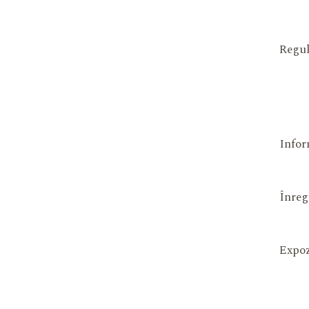
Regul
Infor
Înreg
Expoz