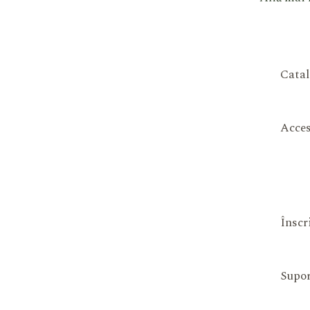
Catal
Acces
Înscr
Supor