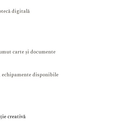
otecă digitală
mut carte și documente
și echipamente disponibile
ie creativă