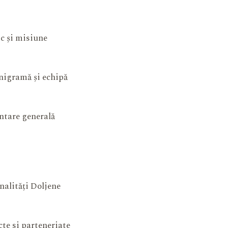
ic și misiune
igramă și echipă
ntare generală
nalități Doljene
cte si parteneriate