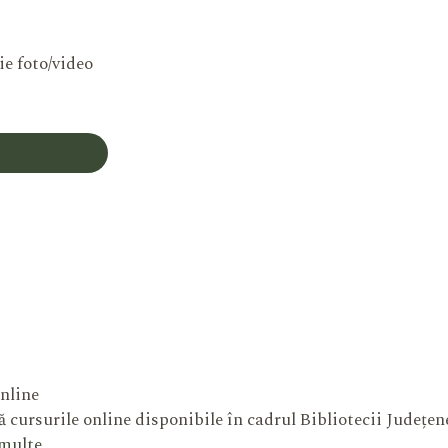
ie foto/video
Contul Meu
nline
 cursurile online disponibile în cadrul Bibliotecii Județe
 multe