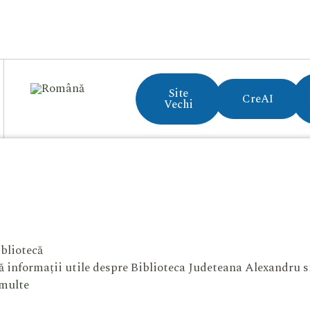
Site
CreAI
Vechi
bliotecă
 informații utile despre Biblioteca Judeteana Alexandru 
 multe