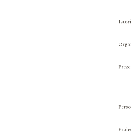
Istor
Organ
Preze
Perso
Proie