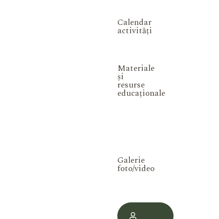
Calendar
activități
Materiale
și
resurse
educaționale
Galerie
foto/video
Contul