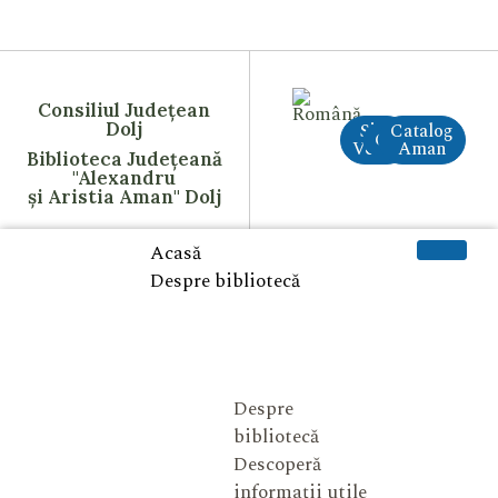
Consiliul Județean
Dolj
Site
Catalog
CreAI
Vechi
Aman
Biblioteca Județeană
"Alexandru
și Aristia Aman" Dolj
Acasă
Despre bibliotecă
Despre
bibliotecă
Descoperă
informații utile