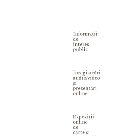
Informații
de
interes
public
Înregistrări
audio/video
și
prezentări
online
Expoziții
online
de
carte și