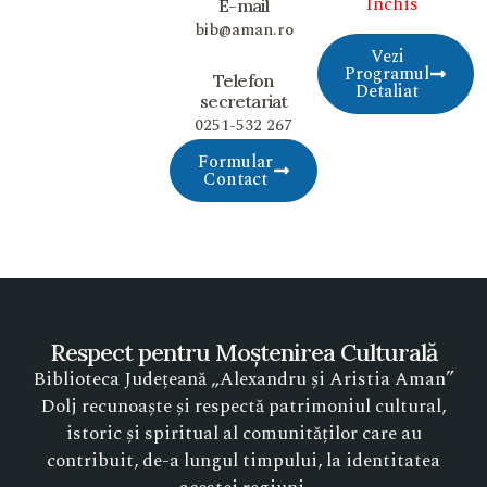
Închis
E-mail
bib@aman.ro
Vezi
Programul
Telefon
Detaliat
secretariat
0251-532 267
Formular
Contact
Respect pentru Moștenirea Culturală
Biblioteca Județeană „Alexandru și Aristia Aman”
Dolj recunoaște și respectă patrimoniul cultural,
istoric și spiritual al comunităților care au
contribuit, de-a lungul timpului, la identitatea