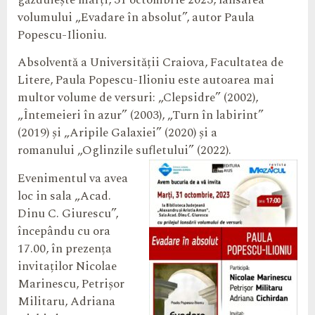
găzduiește marți, 31 octombrie 2023, lansarea
volumului „Evadare în absolut”, autor Paula
Popescu-Ilioniu.
Absolventă a Universității Craiova, Facultatea de
Litere, Paula Popescu-Ilioniu este autoarea mai
multor volume de versuri: „Clepsidre” (2002),
„Întemeieri în azur” (2003), „Turn în labirint”
(2019) și „Aripile Galaxiei” (2020) și a
romanului „Oglinzile sufletului” (2022).
Evenimentul va avea
loc in sala „Acad.
Dinu C. Giurescu”,
începându cu ora
17.00, în prezența
invitaților Nicolae
Marinescu, Petrișor
Militaru, Adriana