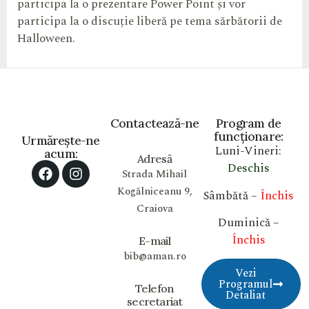
participa la o prezentare Power Point și vor
participa la o discuție liberă pe tema sărbătorii de
Halloween.
Contactează-ne
Program de
funcționare:
Urmărește-ne
Luni-Vineri:
acum:
Adresă
Deschis
Strada Mihail
Kogălniceanu 9,
Sâmbătă –
Închis
Craiova
Duminică –
Închis
E-mail
bib@aman.ro
Vezi
Programul
Telefon
Detaliat
secretariat