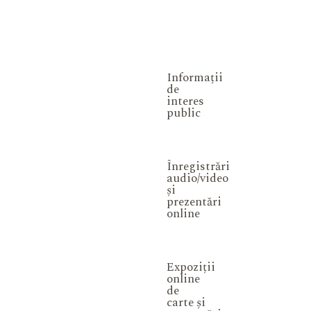
Informații
de
interes
public
Înregistrări
audio/video
și
prezentări
online
Expoziții
online
de
carte și