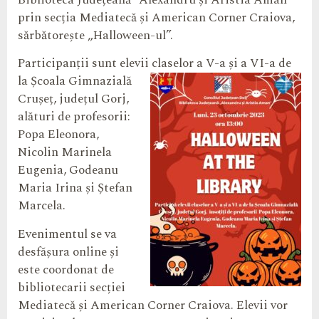
Biblioteca Județeană “Alexandru și Aristia Aman”
prin secția Mediatecă și American Corner Craiova,
sărbătorește „Halloween-ul”.
Participanții sunt elevii claselor a V-a și a VI-a de
la Școala
Gimnazială
Crușeț, județul Gorj,
alături de profesorii:
Popa Eleonora,
Nicolin Marinela
Eugenia, Godeanu
Maria Irina și Ștefan
Marcela.
Evenimentul se va
desfășura online și
este coordonat de
bibliotecarii secției
Mediatecă și American Corner Craiova. Elevii vor