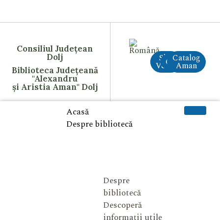
Consiliul Județean
Dolj
Site
Catalog
CreAI
Vechi
Aman
Biblioteca Județeană
"Alexandru
și Aristia Aman" Dolj
Acasă
Despre bibliotecă
Despre
bibliotecă
Descoperă
informații utile