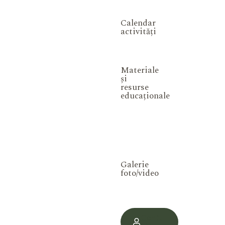
Calendar
activități
Materiale
și
resurse
educaționale
Galerie
foto/video
Contul