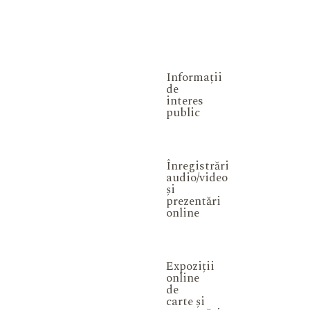
Informații
de
interes
public
Înregistrări
audio/video
și
prezentări
online
Expoziții
online
de
carte și