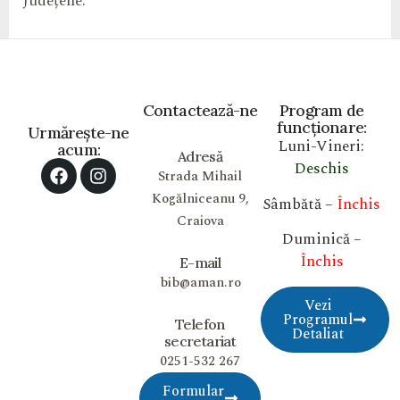
Județene.
Contactează-ne
Program de
funcționare:
Urmărește-ne
Luni-Vineri:
acum:
Adresă
Deschis
Strada Mihail
Kogălniceanu 9,
Sâmbătă –
Închis
Craiova
Duminică –
Închis
E-mail
bib@aman.ro
Vezi
Programul
Telefon
Detaliat
secretariat
0251-532 267
Formular