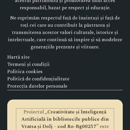
acestui patrimoniu și promovarea unui acces
responsabil, bazat pe respect și educație.
Ne exprimăm respectul față de înaintași și față de
toți cei care au contribuit la păstrarea și
transmiterea acestor valori culturale, istorice și
intelectuale, care continuă să inspire și să modeleze
generațiile prezente și viitoare.
Hartă site
Termeni și condiții
Politica cookies
Politică de confidențialitate
Protecția datelor personale
Proiectul „
Creativitate și lnteligență
Artificială în bibliotecile publice din
Vratsa și Dolj – cod Ro-Bg00257
” este