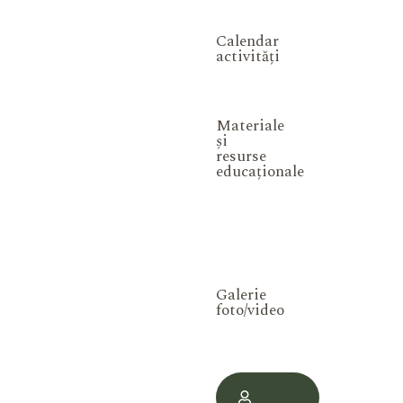
Calendar
activități
Materiale
și
resurse
educaționale
Galerie
foto/video
Contul