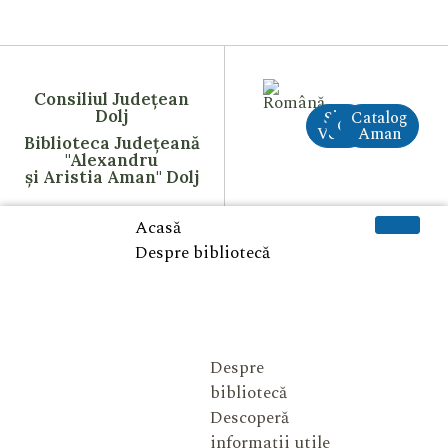
Consiliul Județean
Dolj
Site
Catalog
CreAI
Vechi
Aman
Biblioteca Județeană
"Alexandru
și Aristia Aman" Dolj
Acasă
Despre bibliotecă
Despre
bibliotecă
Descoperă
informații utile