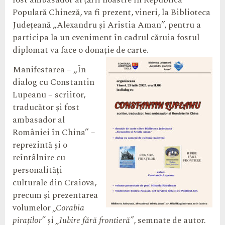
fost ambasador al țării noastre în Republica
Populară Chineză, va fi prezent, vineri, la Biblioteca
Județeană „Alexandru și Aristia Aman”, pentru a
participa la un eveniment în cadrul căruia fostul
diplomat va face o donație de carte.
Manifestarea – „În
dialog cu Constantin
Lupeanu – scriitor,
traducător și fost
ambasador al
României în China” –
reprezintă și o
reîntâlnire cu
personalități
culturale din Craiova,
precum și prezentarea
volumelor
„Corabia
piraților”
și
„Iubire fără frontieră”
, semnate de autor.