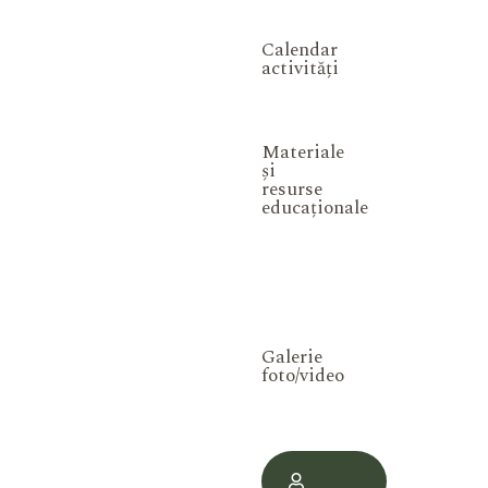
Calendar
activități
Materiale
și
resurse
educaționale
Galerie
foto/video
Contul