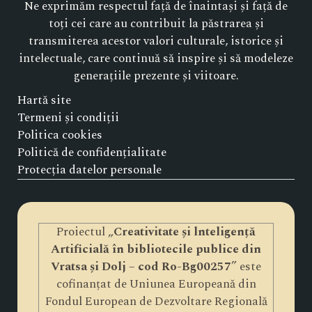
Ne exprimăm respectul față de înaintași și față de
toți cei care au contribuit la păstrarea și
transmiterea acestor valori culturale, istorice și
intelectuale, care continuă să inspire și să modeleze
generațiile prezente și viitoare.
Hartă site
Termeni și condiții
Politica cookies
Politică de confidențialitate
Protecția datelor personale
Proiectul „
Creativitate și lnteligență
Artificială în bibliotecile publice din
Vratsa și Dolj – cod Ro-Bg00257
” este
cofinanțat de Uniunea Europeană din
Fondul European de Dezvoltare Regională