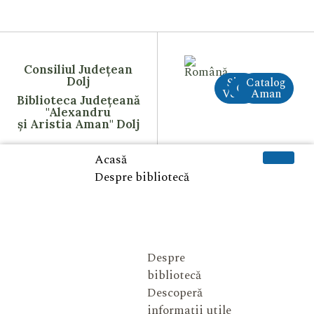
Consiliul Județean
Dolj
Site
Catalog
CreAI
Vechi
Aman
Biblioteca Județeană
"Alexandru
și Aristia Aman" Dolj
Acasă
Despre bibliotecă
Despre
bibliotecă
Descoperă
informații utile