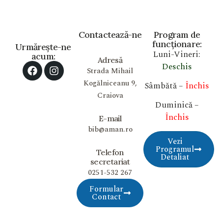
Contactează-ne
Program de
funcționare:
Urmărește-ne
Luni-Vineri:
acum:
Adresă
Deschis
Strada Mihail
Kogălniceanu 9,
Sâmbătă –
Închis
Craiova
Duminică –
Închis
E-mail
bib@aman.ro
Vezi
Programul
Telefon
Detaliat
secretariat
0251-532 267
Formular
Contact