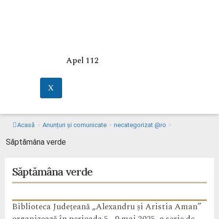
Apel 112
X
Acasă
>
Anunțuri și comunicate
>
necategorizat @ro
>
Săptămâna verde
Săptămâna verde
Biblioteca Județeană „Alexandru și Aristia Aman”