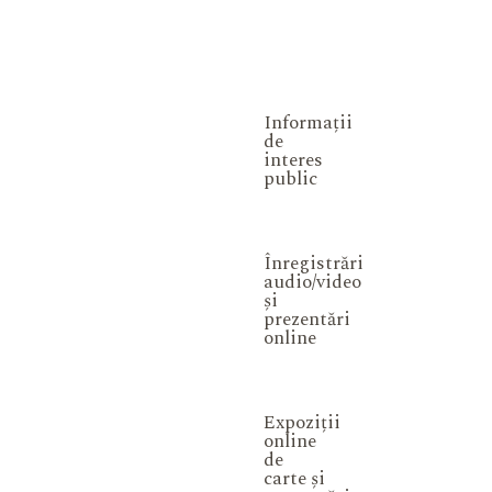
Informații
de
interes
public
Înregistrări
audio/video
și
prezentări
online
Expoziții
online
de
carte și