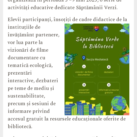
organizează în perioada 5 –9 mai 2025, o serie de
activități educative dedicate Săptămânii Verzi.
Elevii participanți, însoțiți de cadre didactice de la
instituțiile de
învățământ partenere,
vor lua parte la
vizionări de filme
documentare cu
tematică ecologică,
prezentări
interactive, dezbateri
pe teme de mediu și
sustenabilitate,
precum și sesiuni de
informare privind
accesul gratuit la resursele educaționale oferite de
bibliotecă.