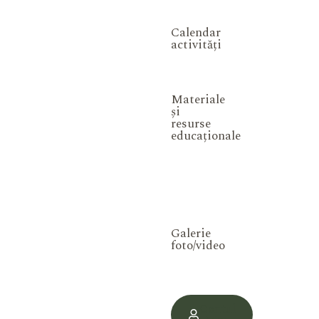
Calendar
activități
Materiale
și
resurse
educaționale
Galerie
foto/video
Contul