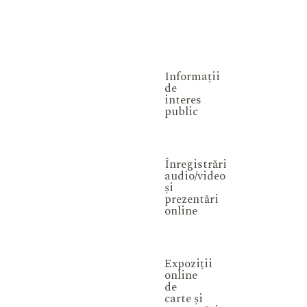
Informații
de
interes
public
Înregistrări
audio/video
și
prezentări
online
Expoziții
online
de
carte și