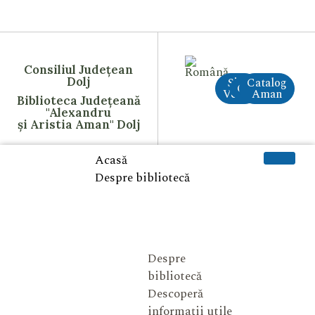
Consiliul Județean
Dolj
Site
Catalog
CreAI
Vechi
Aman
Biblioteca Județeană
"Alexandru
și Aristia Aman" Dolj
Acasă
Despre bibliotecă
Despre
bibliotecă
Descoperă
informații utile