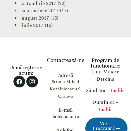
octombrie 2017
(22)
septembrie 2017
(17)
august 2017
(13)
iulie 2017
(12)
Contactează-ne
Program de
funcționare:
Urmărește-ne
Luni-Vineri:
acum:
Adresă
Deschis
Strada Mihail
Kogălniceanu 9,
Sâmbătă –
Închis
Craiova
Duminică –
Închis
E-mail
bib@aman.ro
Vezi
Programul
Telefon