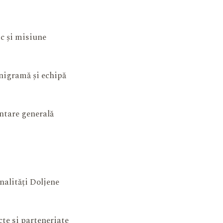
ic și misiune
igramă și echipă
ntare generală
nalități Doljene
cte si parteneriate