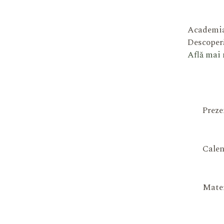
Academia
Descoperă
Află mai
Preze
Calen
Mater