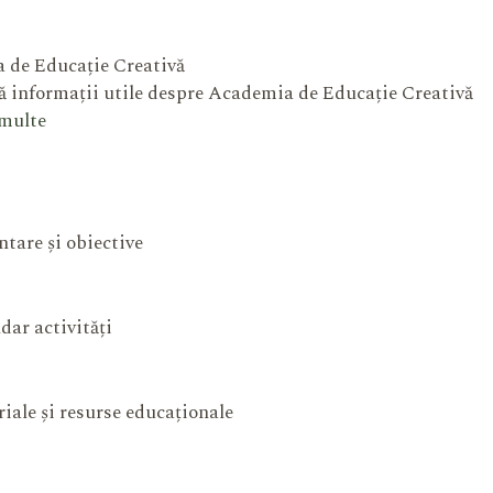
 de Educație Creativă
 informații utile despre Academia de Educație Creativă
 multe
ntare și obiective
dar activități
iale și resurse educaționale