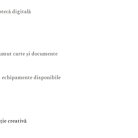
otecă digitală
mut carte și documente
și echipamente disponibile
ie creativă