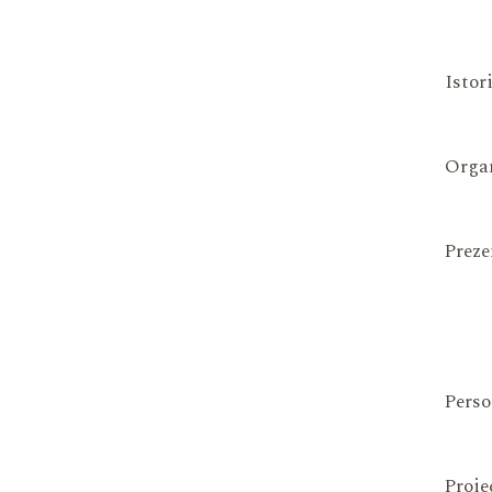
Istor
Organ
Preze
Perso
Proie