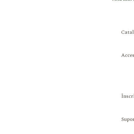
Catal
Acces
Înscr
Supor