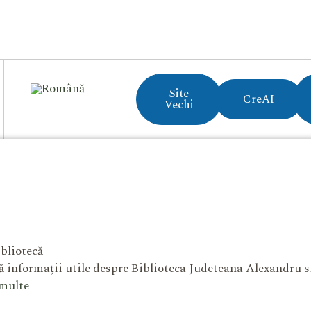
Site
CreAI
Vechi
bliotecă
 informații utile despre Biblioteca Judeteana Alexandru 
 multe