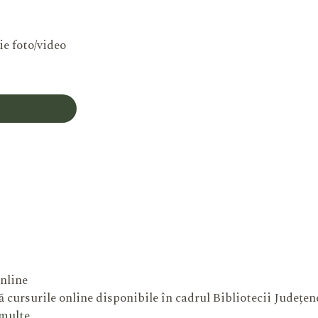
ie foto/video
Contul Meu
nline
 cursurile online disponibile în cadrul Bibliotecii Județe
 multe