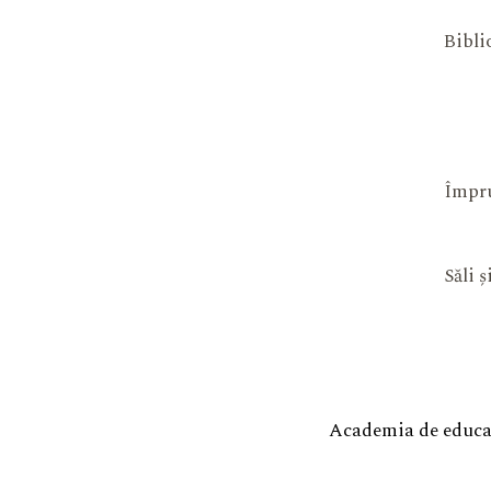
Bibli
Împru
Săli 
Academia de educaț