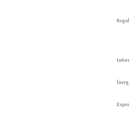
Regul
Infor
Înreg
Expoz