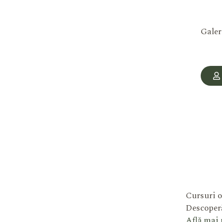
Galer
Cursuri o
Descoperă
Află mai