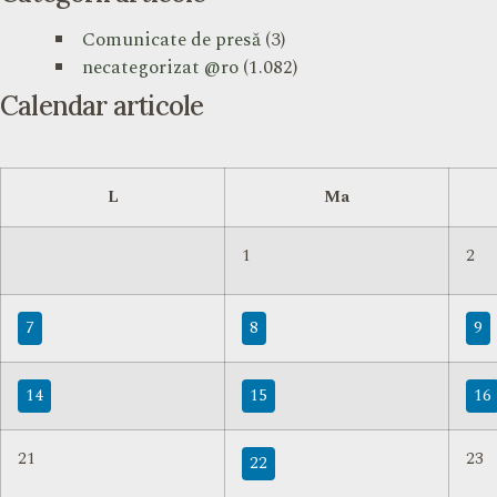
Comunicate de presă
(3)
necategorizat @ro
(1.082)
Calendar articole
L
Ma
1
2
7
8
9
14
15
16
21
23
22