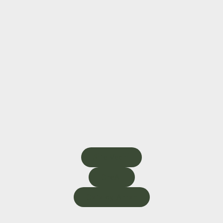
Site Vechi
CreAI
Catalog Aman