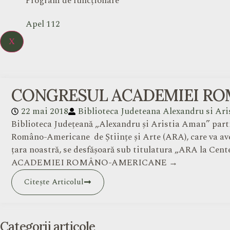
Program de funcționare
Apel 112
X
CONGRESUL ACADEMIEI R
22 mai 2018
Biblioteca Judeteana Alexandru si Ar
Biblioteca Județeană „Alexandru și Aristia Aman” parti
Româno-Americane de Științe și Arte (ARA), care va ave
țara noastră, se desfășoară sub titulatura „ARA la Cen
ACADEMIEI ROMÂNO-AMERICANE →
Citește Articolul
Categorii articole