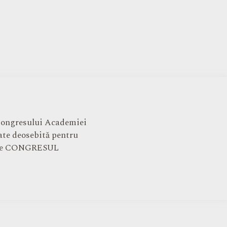
 Congresului Academiei
ate deosebită pentru
nuare CONGRESUL