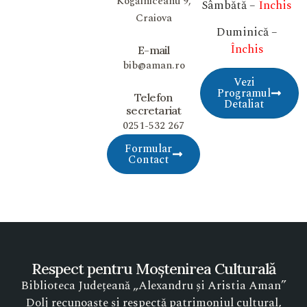
Kogălniceanu 9,
Sâmbătă –
Închis
Craiova
Duminică –
Închis
E-mail
bib@aman.ro
Vezi
Programul
Telefon
Detaliat
secretariat
0251-532 267
Formular
Contact
Respect pentru Moștenirea Culturală
Biblioteca Județeană „Alexandru și Aristia Aman”
Dolj recunoaște și respectă patrimoniul cultural,