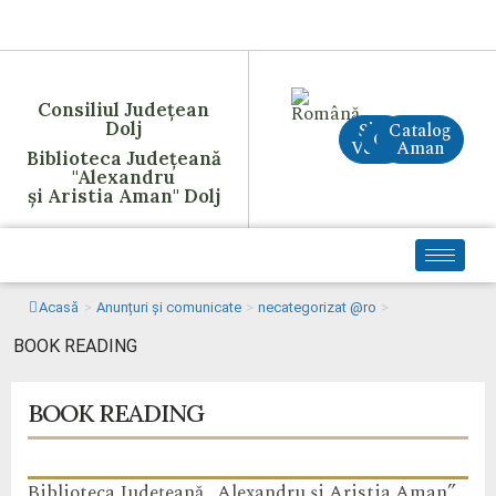
Consiliul Județean
Dolj
Site
Catalog
CreAI
Vechi
Aman
Biblioteca Județeană
"Alexandru
și Aristia Aman" Dolj
Acasă
>
Anunțuri și comunicate
>
necategorizat @ro
>
BOOK READING
BOOK READING
Biblioteca Județeană „Alexandru și Aristia Aman”,