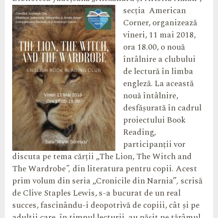
secția
American
Corner, organizează
vineri, 11 mai 2018,
ora 18.00, o nouă
întâlnire a clubului
de lectură în limba
engleză. La această
nouă întâlnire,
desfășurată în cadrul
proiectului Book
Reading,
participanții vor
discuta pe tema cărții „The Lion, The Witch and
The Wardrobe
”,
din literatura pentru copii.
Acest
prim volum din seria „Cronicile din Narnia”
,
scrisă
de Clive Staples Lewis, s-a bucurat de un real
succes, fascinându-i deopotrivă de copiii, cât și pe
adultii care, în timpul lecturii, au pășit pe tărâmul