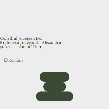
Consiliul Județean Dolj
Biblioteca Județeană "Alexandru
și Aristia Aman" Dolj
Site Vechi
CreAI
Catalog Aman