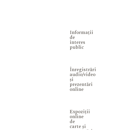
Informații
de
interes
public
Înregistrări
audio/video
și
prezentări
online
Expoziții
online
de
carte și