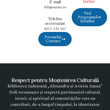
Închis
E-mail
bib@aman.ro
Vezi
Programul
Telefon
Detaliat
secretariat
0251-532 267
Formular
Contact
Respect pentru Moștenirea Culturală
Biblioteca Județeană „Alexandru și Aristia Aman”
Dolj recunoaște și respectă patrimoniul cultural,
istoric și spiritual al comunităților care au
contribuit, de-a lungul timpului, la identitatea