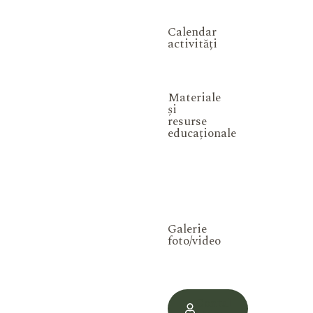
Calendar
activități
Materiale
și
resurse
educaționale
Galerie
foto/video
Contul