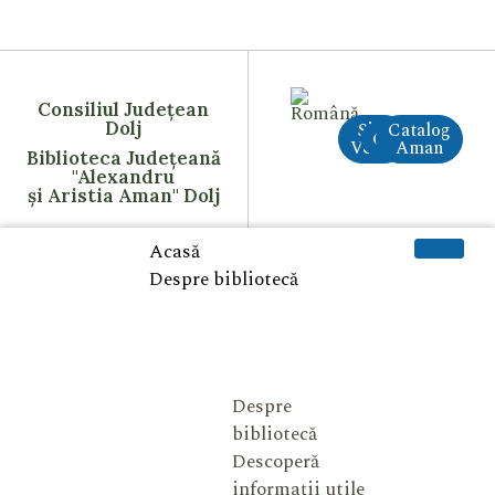
Consiliul Județean
Dolj
Site
Catalog
CreAI
Vechi
Aman
Biblioteca Județeană
"Alexandru
și Aristia Aman" Dolj
Acasă
Despre bibliotecă
Despre
bibliotecă
Descoperă
informații utile