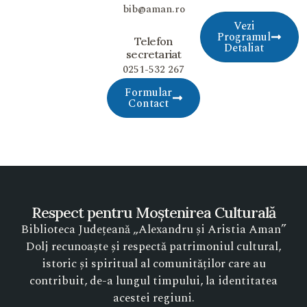
bib@aman.ro
Vezi
Programul
Telefon
Detaliat
secretariat
0251-532 267
Formular
Contact
Respect pentru Moștenirea Culturală
Biblioteca Județeană „Alexandru și Aristia Aman”
Dolj recunoaște și respectă patrimoniul cultural,
istoric și spiritual al comunităților care au
contribuit, de-a lungul timpului, la identitatea
acestei regiuni.