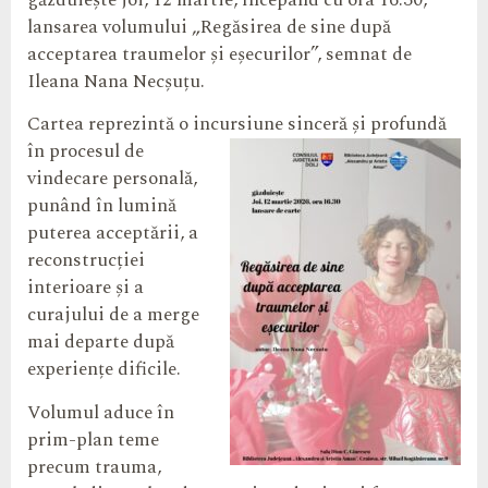
găzduiește joi, 12 martie, începând cu ora 16.30,
lansarea volumului „Regăsirea de sine după
acceptarea traumelor și eșecurilor”, semnat de
Ileana Nana Necșuțu.
Cartea reprezintă o incursiune sinceră și profundă
în procesul de
vindecare personală,
punând în lumină
puterea acceptării, a
reconstrucției
interioare și a
curajului de a merge
mai departe după
experiențe dificile.
Volumul aduce în
prim-plan teme
precum trauma,