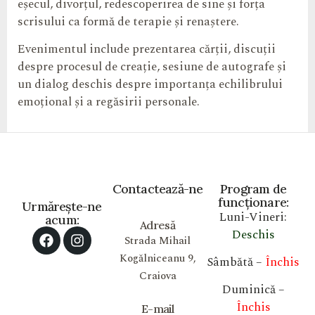
eșecul, divorțul, redescoperirea de sine și forța
scrisului ca formă de terapie și renaștere.
Evenimentul include prezentarea cărții, discuții
despre procesul de creație, sesiune de autografe și
un dialog deschis despre importanța echilibrului
emoțional și a regăsirii personale.
Contactează-ne
Program de
funcționare:
Urmărește-ne
Luni-Vineri:
acum:
Adresă
Deschis
Strada Mihail
Kogălniceanu 9,
Sâmbătă –
Închis
Craiova
Duminică –
Închis
E-mail