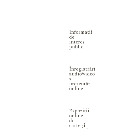
Informații
de
interes
public
Înregistrări
audio/video
și
prezentări
online
Expoziții
online
de
carte și