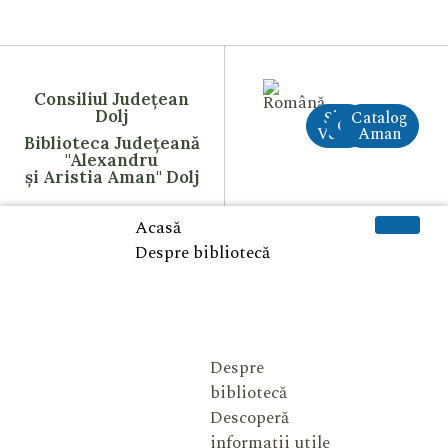
Consiliul Județean
Dolj
Site
Catalog
CreAI
Vechi
Aman
Biblioteca Județeană
"Alexandru
și Aristia Aman" Dolj
Acasă
Despre bibliotecă
Despre
bibliotecă
Descoperă
informații utile