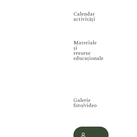
Calendar
activități
Materiale
și
resurse
educaționale
Galerie
foto/video
Contul