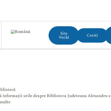
Site
CreAI
Vechi
bliotecă
 informații utile despre Biblioteca Judeteana Alexandru 
 multe