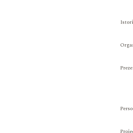
Istor
Organ
Preze
Perso
Proie