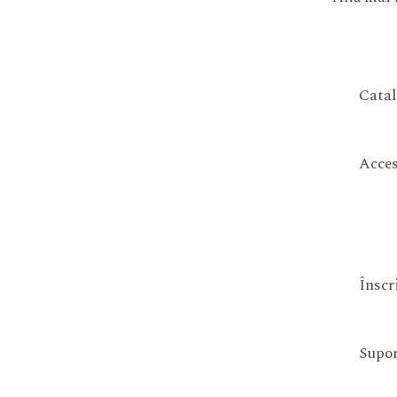
Catal
Acces
Înscr
Supor