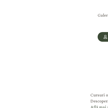
Galer
Cursuri o
Descoperă
Află mai