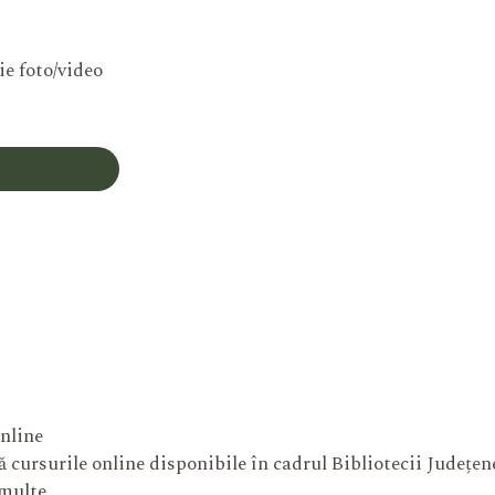
ie foto/video
Contul Meu
nline
 cursurile online disponibile în cadrul Bibliotecii Județe
 multe