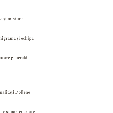
ic și misiune
igramă și echipă
ntare generală
nalități Doljene
cte si parteneriate