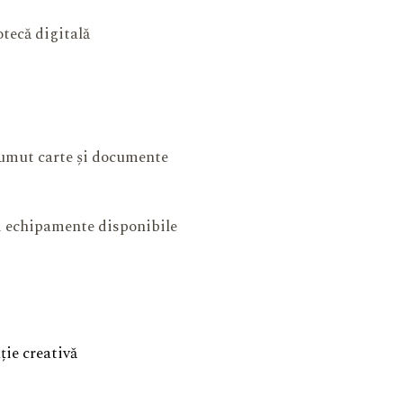
otecă digitală
mut carte și documente
și echipamente disponibile
ie creativă