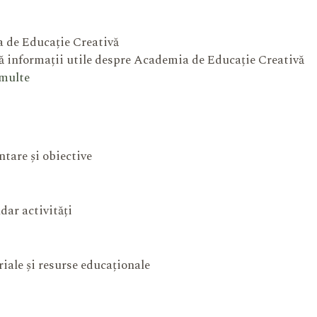
 de Educație Creativă
 informații utile despre Academia de Educație Creativă
 multe
ntare și obiective
dar activități
iale și resurse educaționale