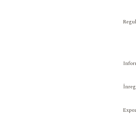
Regul
Infor
Înreg
Expoz