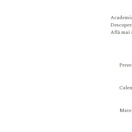
Academia
Descoperă
Află mai
Preze
Calen
Mater