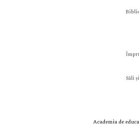
Bibli
Împru
Săli 
Academia de educaț