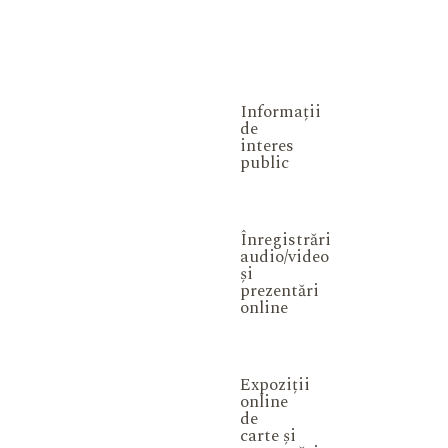
Informații
de
interes
public
Înregistrări
audio/video
și
prezentări
online
Expoziții
online
de
carte și