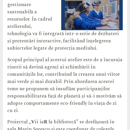
gestionare
sustenabilă a
resurselor. În cadrul
atelierului,
tehnologia va fi integrată într-o serie de dezbateri
și prezentări interactive, facilitând înțelegerea
subiectelor legate de protecția mediului.
Scopul principal al acestui atelier este de a încuraja
tinerii să devină agenți ai schimbării în
comunitățile lor, contribuind la crearea unui viitor
mai verde și mai durabil. Prin abordarea acestei
teme ne propunem să insuflăm participanților
responsabilitatea față de planetă și să-i motivăm să
adopte comportamente eco-friendly în viața de zi
cu zi.
Proiectul „
V
ii ia
R
la bibliotecă” se desfășoară în
sala Marin Sorescu și este coordonat de colegele