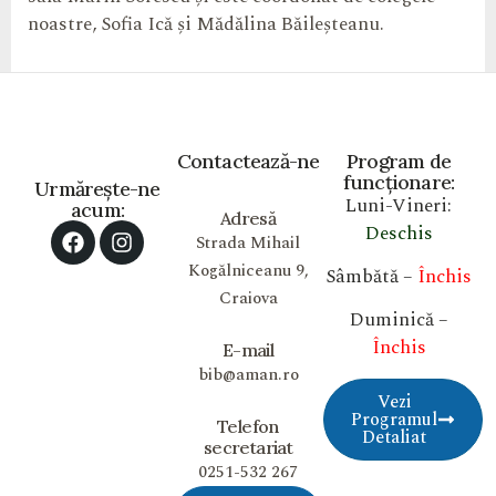
noastre, Sofia Ică și Mădălina Băileșteanu.
Contactează-ne
Program de
funcționare:
Urmărește-ne
Luni-Vineri:
acum:
Adresă
Deschis
Strada Mihail
Kogălniceanu 9,
Sâmbătă –
Închis
Craiova
Duminică –
Închis
E-mail
bib@aman.ro
Vezi
Programul
Telefon
Detaliat
secretariat
0251-532 267