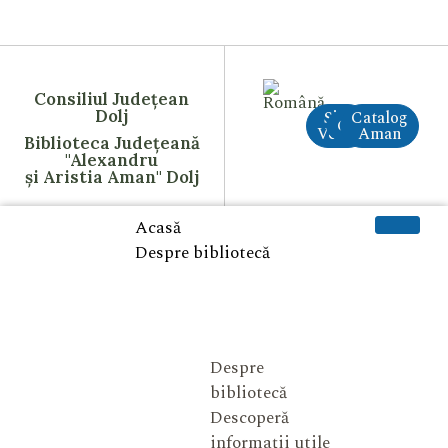
Consiliul Județean
Dolj
Site
Catalog
CreAI
Vechi
Aman
Biblioteca Județeană
"Alexandru
și Aristia Aman" Dolj
Acasă
Despre bibliotecă
Despre
bibliotecă
Descoperă
informații utile