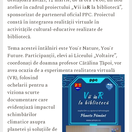
desfășoară astăzi, 12 martie, de la ora 14.00, un nou
atelier în cadrul proiectului „
V
ii ia
R
la bibliotecă”,
sponsorizat de partenerul oficial PPC. Proiectul
constă în integrarea realității virtuale în
activitățile cultural-educative realizate de
bibliotecă.
Tema acestei întâlniri este You`r Nature, You`r
Future. Participanții, elevi ai Liceului „Voltaire”,
coordonați de doamna profesor Cătălina Țăpoi, vor
avea ocazia de a experimenta realitatea virtuală
(VR),
folosind
ochelarii pentru a
viziona scurte
documentare care
evidențiază impactul
schimbărilor
climatice asupra
planetei și soluțiile de