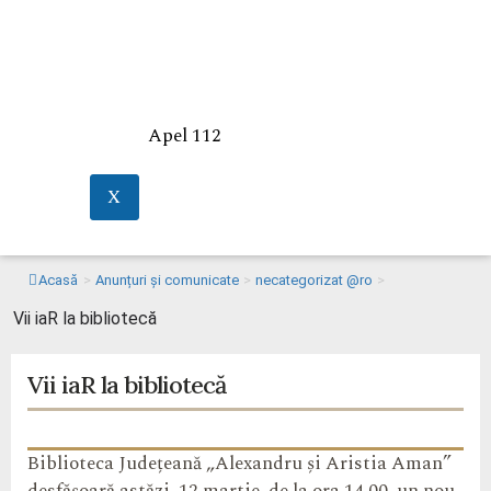
Apel 112
X
Acasă
>
Anunțuri și comunicate
>
necategorizat @ro
>
Vii iaR la bibliotecă
Vii iaR la bibliotecă
Biblioteca Județeană „Alexandru și Aristia Aman”