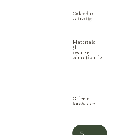
Calendar
activități
Materiale
și
resurse
educaționale
Galerie
foto/video
Contul