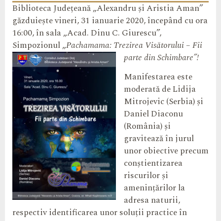
Biblioteca Județeană „Alexandru și Aristia Aman”
găzduiește vineri, 31 ianuarie 2020, începând cu ora
16:00, în sala „Acad. Dinu C. Giurescu”,
Simpozionul „
Pachamama: Trezirea Visătorului – Fii
parte din Schimbare”!
Manifestarea este
moderată de Lidija
Mitrojevic (Serbia) și
Daniel Diaconu
(România) și
gravitează în jurul
unor obiective precum
conștientizarea
riscurilor și
amenințărilor la
adresa naturii,
respectiv identificarea unor soluții practice în