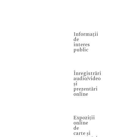
Informații
de
interes
public
Înregistrări
audio/video
și
prezentări
online
Expoziții
online
de
carte și