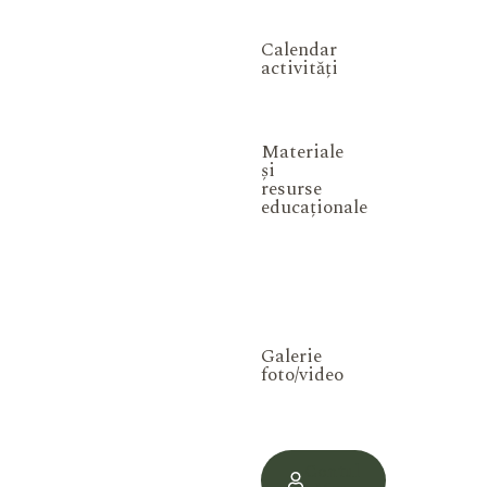
Calendar
activități
Materiale
și
resurse
educaționale
Galerie
foto/video
Contul