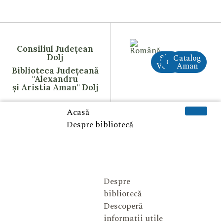
Consiliul Județean
Dolj
Site
Catalog
CreAI
Vechi
Aman
Biblioteca Județeană
"Alexandru
și Aristia Aman" Dolj
Acasă
Despre bibliotecă
Despre
bibliotecă
Descoperă
informații utile