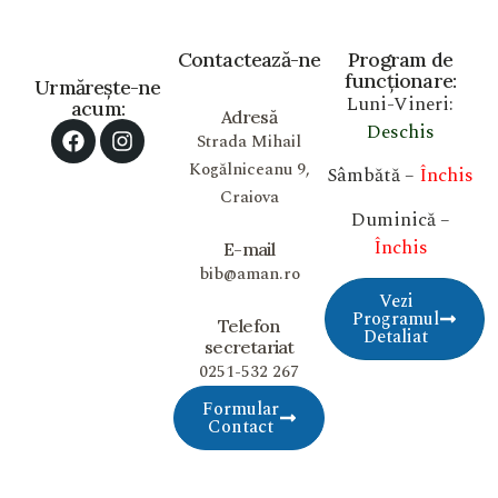
Contactează-ne
Program de
funcționare:
Urmărește-ne
Luni-Vineri:
acum:
Adresă
Deschis
Strada Mihail
Kogălniceanu 9,
Sâmbătă –
Închis
Craiova
Duminică –
Închis
E-mail
bib@aman.ro
Vezi
Programul
Telefon
Detaliat
secretariat
0251-532 267
Formular
Contact