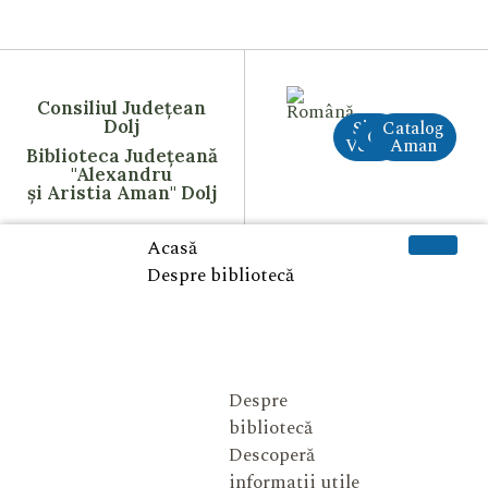
Consiliul Județean
Dolj
Site
Catalog
CreAI
Vechi
Aman
Biblioteca Județeană
"Alexandru
și Aristia Aman" Dolj
Acasă
Despre bibliotecă
Despre
bibliotecă
Descoperă
informații utile