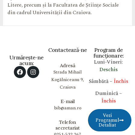
Litere, precum și la Facultatea de Științe Sociale
din cadrul Universității din Craiova.
Contactează-ne
Program de
funcționare:
Urmărește-ne
Luni-Vineri:
acum:
Adresă
Deschis
Strada Mihail
Kogălniceanu 9,
Sâmbătă –
Închis
Craiova
Duminică –
Închis
E-mail
bib@aman.ro
Vezi
Programul
Telefon
Detaliat
secretariat
0251-532 267