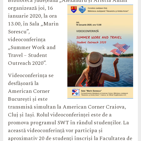
Biblioteca Județeană „Alexandru și Aristia
Aman”
organizează joi, 16
ianuarie 2020, la ora
13.00, în Sala „Marin
Sorescu”,
videoconferința
„Summer Work and
Travel – Student
Outreach 2020”.
Videoconferința se
desfășoară la
American Corner
București și este
transmisă simultan la American Corner Craiova,
Cluj și Iași. Rolul videoconferinței este de a
promova programul SWT în rândul studenților. La
această videoconferință vor participa și
aproximativ 20 de studenți înscriși la Facultatea de