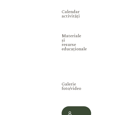
Calendar
activități
Materiale
și
resurse
educaționale
Galerie
foto/video
Contul