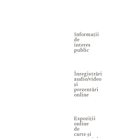
Informații
de
interes
public
Înregistrări
audio/video
și
prezentări
online
Expoziții
online
de
carte și