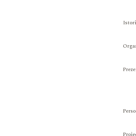
Istor
Organ
Preze
Perso
Proie