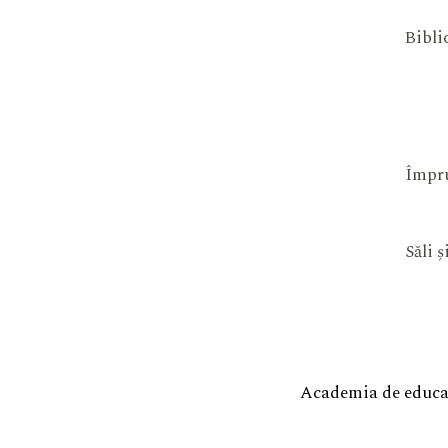
Bibli
Împru
Săli 
Academia de educaț