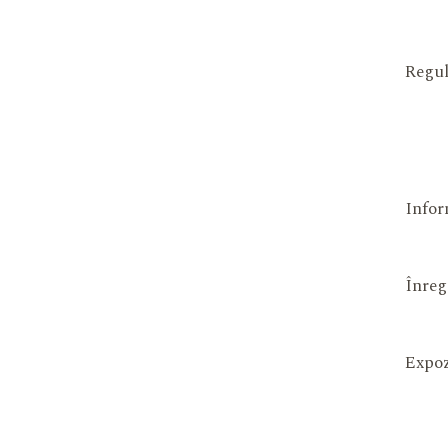
Regul
Infor
Înreg
Expoz