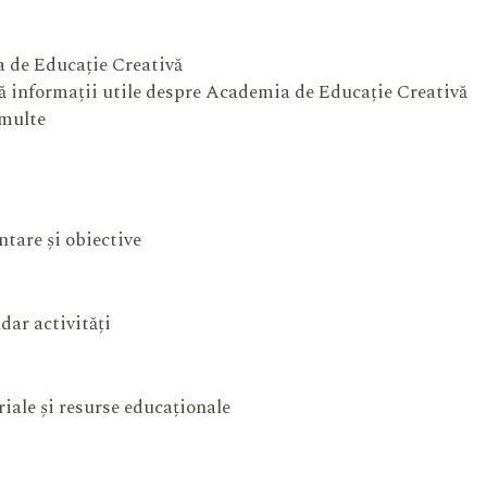
 de Educație Creativă
 informații utile despre Academia de Educație Creativă
 multe
ntare și obiective
dar activități
iale și resurse educaționale