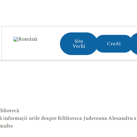
Site
CreAI
Vechi
bliotecă
 informații utile despre Biblioteca Judeteana Alexandru 
 multe