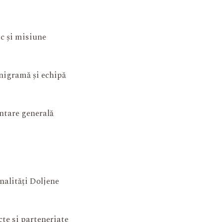
ic și misiune
igramă și echipă
ntare generală
nalități Doljene
cte si parteneriate