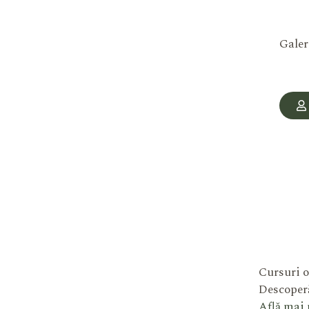
Galer
Cursuri o
Descoperă
Află mai