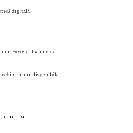
otecă digitală
mut carte și documente
și echipamente disponibile
ie creativă