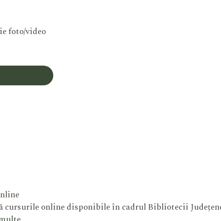
ie foto/video
Contul Meu
nline
 cursurile online disponibile în cadrul Bibliotecii Județe
 multe