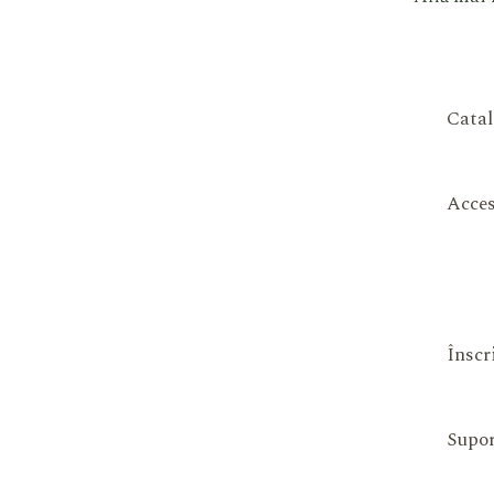
Catal
Acces
Înscr
Supor