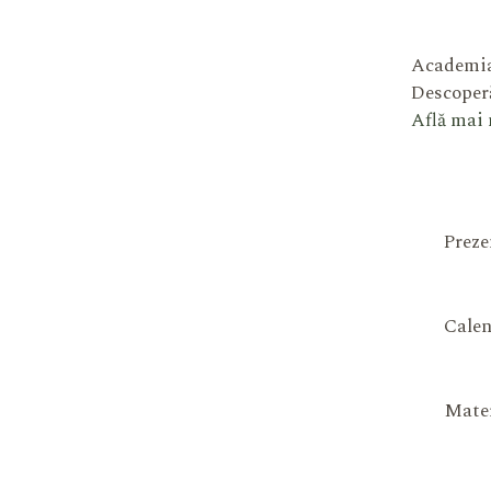
Academia
Descoperă
Află mai
Preze
Calen
Mater